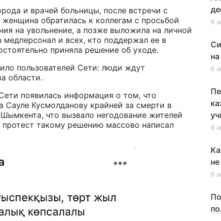
де
рода и врачей больницы, после встречи с
женщина обратилась к коллегам с просьбой
6 а
ения на увольнение, а позже выложила на личной
 медперсонал и всех, кто поддержал ее в
Си
остоятельно приняла решение об уходе.
на
ило пользователей Сети: люди ждут
6 а
а области.
Пе
Сети появилась информация о том, что
ка
а Сауле Кусмолданову крайней за смерти в
з Шымкента, что вызвало негодование жителей
уч
в протест такому решению массово написал
6 а
Ка
не
6 а
По
по