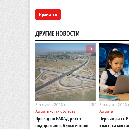
Нравится
ДРУГИЕ НОВОСТИ
0
0
г.
206
6 августа 2026 г.
154
6 августа 2026 г
бласть
Алматинская область
Алматы
ОСМС похитили
Проезд по БАКАД резко
Первый раз с 
логии: в
подорожал: в Алматинской
класс: казахста