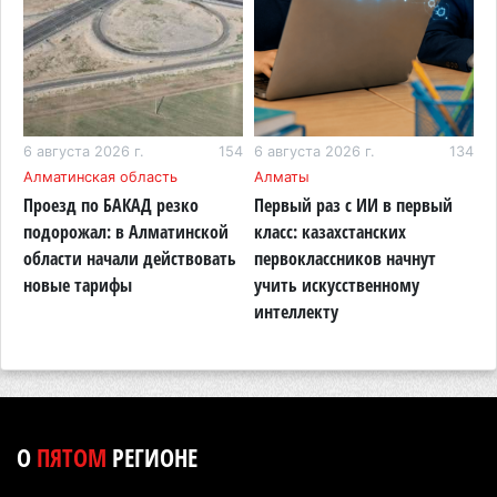
топлива для самолетов: пилотный проект
запустят в Алатау
5 августа 2026 г. 12:32
182
Туриста с тяжелыми травмами эвакуировали в
горах Алматинской области после камнепада
06
6 августа 2026 г.
154
6 августа 2026 г.
134
5
Алматинская область
Алматы
А
5 августа 2026 г. 11:23
158
Проезд по БАКАД резко
Первый раз с ИИ в первый
К
Хозяина собак, едва не загрызших ребенка в
подорожал: в Алматинской
класс: казахстанских
в
Алматинской области, судят спустя год после
области начали действовать
первоклассников начнут
т
трагедии
новые тарифы
учить искусственному
п
интеллекту
А
5 августа 2026 г. 09:17
148
В Алматинской области запустят производство
катеров для Formula-1 H2O и откроют академию
пилотов
5 августа 2026 г. 08:29
174
О
ПЯТОМ
РЕГИОНЕ
В Alatau City Authority назначили нового