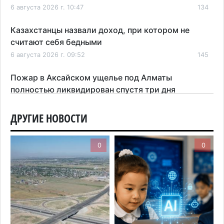
6 августа 2026 г. 10:47
134
Казахстанцы назвали доход, при котором не
считают себя бедными
6 августа 2026 г. 09:52
145
Пожар в Аксайском ущелье под Алматы
полностью ликвидирован спустя три дня
6 августа 2026 г. 08:51
189
ДРУГИЕ НОВОСТИ
Минэкологии опровергло фото тигра возле села
в Алматинской области
0
0
5 августа 2026 г. 17:06
188
Казахстан стал лидером Центральной Азии в
мировом рейтинге благополучия
5 августа 2026 г. 13:55
247
Казахстан может начать выпуск экологичного