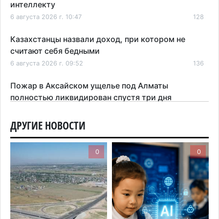
интеллекту
6 августа 2026 г. 10:47
128
Казахстанцы назвали доход, при котором не
считают себя бедными
6 августа 2026 г. 09:52
136
Пожар в Аксайском ущелье под Алматы
полностью ликвидирован спустя три дня
6 августа 2026 г. 08:51
176
ДРУГИЕ НОВОСТИ
Минэкологии опровергло фото тигра возле села
в Алматинской области
0
0
5 августа 2026 г. 17:06
180
Казахстан стал лидером Центральной Азии в
мировом рейтинге благополучия
5 августа 2026 г. 13:55
242