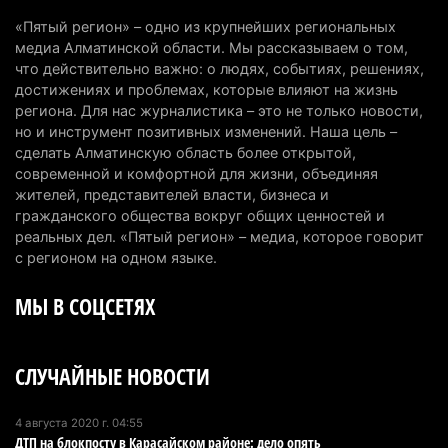
В Alatau City Authority назначили нового
«Пятый регион» – одно из крупнейших региональных
директора по коммуникациям
медиа Алматинской области. Мы рассказываем о том,
4 августа 2026 г. 20:22
89
что действительно важно: о людях, событиях, решениях,
достижениях и проблемах, которые влияют на жизнь
Партия «Әділет» предложила превратить
региона. Для нас журналистика – это не только новости,
но и инструмент позитивных изменений. Наша цель –
университеты в центры технологий и новых
сделать Алматинскую область более открытой,
рабочих мест
современной и комфортной для жизни, объединяя
4 августа 2026 г. 15:11
155
жителей, представителей власти, бизнеса и
гражданского общества вокруг общих ценностей и
В Алматинской области назначили нового
реальных дел. «Пятый регион» – медиа, которое говорит
председателя административного суда
с регионом на одном языке.
4 августа 2026 г. 14:29
129
МЫ В СОЦСЕТЯХ
В Алматинской области второй день не могут
потушить пожар в Аксайском ущелье
СЛУЧАЙНЫЕ НОВОСТИ
4 августа 2026 г. 13:02
204
В Алматы приостановили лицензии 350
4 августа 2020 г. 04:55
ДТП на блокпосту в Карасайском районе: дело опять
строительным компаниям