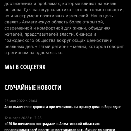
Пожар в Аксайском ущелье под Алматы
достижениях и проблемах, которые влияют на жизнь
полностью ликвидирован спустя три дня
региона. Для нас журналистика – это не только новости,
но и инструмент позитивных изменений. Наша цель –
6 августа 2026 г. 08:51
234
сделать Алматинскую область более открытой,
современной и комфортной для жизни, объединяя
Минэкологии опровергло фото тигра возле села
жителей, представителей власти, бизнеса и
в Алматинской области
гражданского общества вокруг общих ценностей и
5 августа 2026 г. 17:06
204
реальных дел. «Пятый регион» – медиа, которое говорит
с регионом на одном языке.
Казахстан стал лидером Центральной Азии в
МЫ В СОЦСЕТЯХ
мировом рейтинге благополучия
5 августа 2026 г. 13:55
263
СЛУЧАЙНЫЕ НОВОСТИ
Казахстан может начать выпуск экологичного
топлива для самолетов: пилотный проект
запустят в Алатау
25 мая 2022 г. 21:04
Авто вылетело с дороги и приземлилось на крышу дома в Боралдае
5 августа 2026 г. 12:32
203
12 января 2022 г. 17:28
Туриста с тяжелыми травмами эвакуировали в
«120 бизнесменов пострадали в Алматинской области»:
горах Алматинской области после камнепада
предпринимателей просят не восстанавливать бизнес до оценки