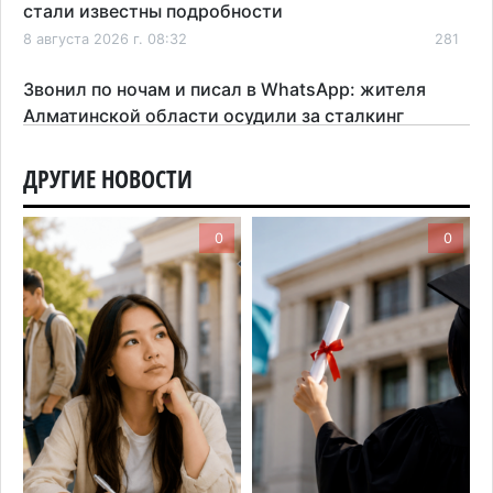
стали известны подробности
8 августа 2026 г. 08:32
281
Звонил по ночам и писал в WhatsApp: жителя
Алматинской области осудили за сталкинг
8 августа 2026 г. 08:04
181
ДРУГИЕ НОВОСТИ
На фоне строительного бума в Алматинской
области приостановили лицензии 149 компаний
0
0
7 августа 2026 г. 16:57
167
Казахстанские абитуриенты узнали, кто получил
образовательные гранты
7 августа 2026 г. 15:24
224
Онкопациентов в Алматинской области лечат в
морских контейнерах
7 августа 2026 г. 11:24
179