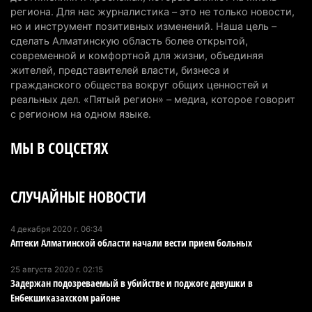
Сильнейшие дзюдоисты мира приехали на
региона. Для нас журналистика – это не только новости,
но и инструмент позитивных изменений. Наша цель –
сборы в Алматинскую область
сделать Алматинскую область более открытой,
6 августа 2026 г. 12:12
183
современной и комфортной для жизни, объединяя
жителей, представителей власти, бизнеса и
Первый раз с ИИ в первый класс: казахстанских
гражданского общества вокруг общих ценностей и
первоклассников начнут учить искусственному
реальных дел. «Пятый регион» – медиа, которое говорит
интеллекту
с регионом на одном языке.
6 августа 2026 г. 10:47
183
МЫ В СОЦСЕТЯХ
Казахстанцы назвали доход, при котором не
считают себя бедными
СЛУЧАЙНЫЕ НОВОСТИ
6 августа 2026 г. 09:52
170
Пожар в Аксайском ущелье под Алматы
4 декабря 2020 г. 06:34
Аптеки Алматинской области начали вести прием больных
полностью ликвидирован спустя три дня
6 августа 2026 г. 08:51
247
25 августа 2020 г. 02:15
Задержан подозреваемый в убийстве и поджоге девушки в
Минэкологии опровергло фото тигра возле села
Енбекшиказахском районе
в Алматинской области