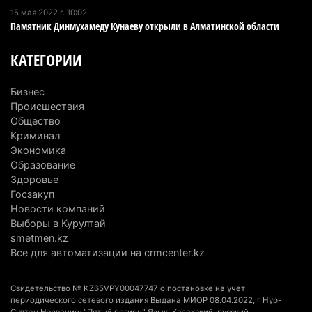
15 мая 2022 г. 10:02
5 августа 2026 г. 17:06
218
Памятник Динмухамеду Кунаеву открыли в Алматинской области
Казахстан стал лидером Центральной Азии в
КАТЕГОРИИ
мировом рейтинге благополучия
5 августа 2026 г. 13:55
284
Бизнес
Происшествия
Казахстан может начать выпуск экологичного
Общество
топлива для самолетов: пилотный проект
Криминал
запустят в Алатау
Экономика
Образование
5 августа 2026 г. 12:32
220
Здоровье
Госзакуп
Туриста с тяжелыми травмами эвакуировали в
Новости компаний
горах Алматинской области после камнепада
Выборы в Курултай
5 августа 2026 г. 11:23
185
smetmen.kz
Все для автоматизации на crmcenter.kz
Хозяина собак, едва не загрызших ребенка в
Алматинской области, судят спустя год после
Свидетельство № KZ65VPY00047747 о постановке на учет
трагедии
периодического сетевого издания Выдана МИОР 08.04.2022, г Нур-
Султан Название: "Пятый регион" Язык: Казахский, русский