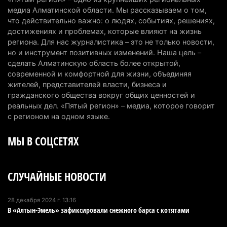
медиа Алматинской области. Мы рассказываем о том,
Казахстан может начать выпуск экологичного
что действительно важно: о людях, событиях, решениях,
топлива для самолетов: пилотный проект
достижениях и проблемах, которые влияют на жизнь
запустят в Алатау
региона. Для нас журналистика – это не только новости,
но и инструмент позитивных изменений. Наша цель –
5 августа 2026 г. 12:32
191
сделать Алматинскую область более открытой,
современной и комфортной для жизни, объединяя
Туриста с тяжелыми травмами эвакуировали в
жителей, представителей власти, бизнеса и
горах Алматинской области после камнепада
гражданского общества вокруг общих ценностей и
5 августа 2026 г. 11:23
162
реальных дел. «Пятый регион» – медиа, которое говорит
с регионом на одном языке.
Хозяина собак, едва не загрызших ребенка в
МЫ В СОЦСЕТЯХ
Алматинской области, судят спустя год после
трагедии
5 августа 2026 г. 09:17
161
СЛУЧАЙНЫЕ НОВОСТИ
В Алматинской области запустят производство
катеров для Formula-1 H2O и откроют академию
28 декабря 2024 г. 13:16
В «Алтын-Эмель» зафиксировали снежного барса с котятами
пилотов
5 августа 2026 г. 08:29
181