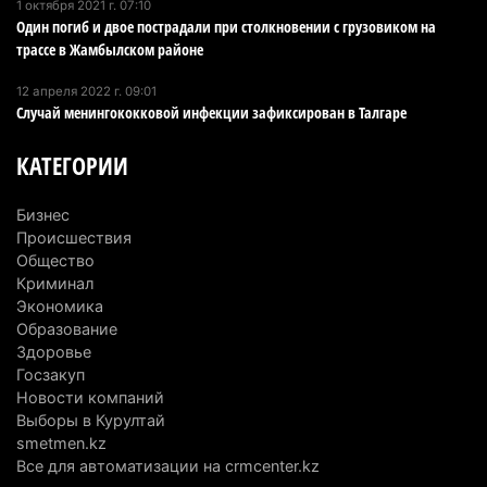
1 октября 2021 г. 07:10
Один погиб и двое пострадали при столкновении с грузовиком на
В Alatau City Authority назначили нового
трассе в Жамбылском районе
директора по коммуникациям
12 апреля 2022 г. 09:01
4 августа 2026 г. 20:22
98
Случай менингококковой инфекции зафиксирован в Талгаре
Партия «Әділет» предложила превратить
КАТЕГОРИИ
университеты в центры технологий и новых
рабочих мест
Бизнес
4 августа 2026 г. 15:11
169
Происшествия
Общество
В Алматинской области назначили нового
Криминал
председателя административного суда
Экономика
Образование
4 августа 2026 г. 14:29
151
Здоровье
Госзакуп
В Алматинской области второй день не могут
Новости компаний
потушить пожар в Аксайском ущелье
Выборы в Курултай
4 августа 2026 г. 13:02
223
smetmen.kz
Все для автоматизации на crmcenter.kz
В Алматы приостановили лицензии 350