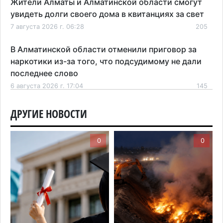
Жители Алматы и Алматинской области смогут
увидеть долги своего дома в квитанциях за свет
7 августа 2026 г. 06:28
205
В Алматинской области отменили приговор за
наркотики из-за того, что подсудимому не дали
последнее слово
6 августа 2026 г. 17:04
145
Проезд по БАКАД резко подорожал: в
ДРУГИЕ НОВОСТИ
Алматинской области начали действовать новые
тарифы
0
0
6 августа 2026 г. 14:36
195
Сильнейшие дзюдоисты мира приехали на
сборы в Алматинскую область
6 августа 2026 г. 12:12
155
Первый раз с ИИ в первый класс: казахстанских