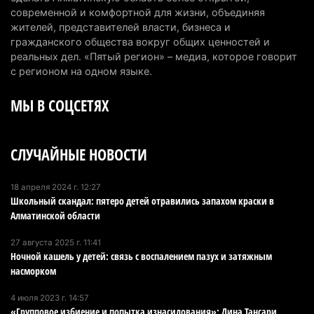
6 августа 2026 г. 12:12
185
современной и комфортной для жизни, объединяя
жителей, представителей власти, бизнеса и
Первый раз с ИИ в первый класс: казахстанских
гражданского общества вокруг общих ценностей и
первоклассников начнут учить искусственному
реальных дел. «Пятый регион» – медиа, которое говорит
интеллекту
с регионом на одном языке.
6 августа 2026 г. 10:47
184
МЫ В СОЦСЕТЯХ
Казахстанцы назвали доход, при котором не
считают себя бедными
СЛУЧАЙНЫЕ НОВОСТИ
6 августа 2026 г. 09:52
172
Пожар в Аксайском ущелье под Алматы
18 апреля 2024 г. 12:27
Школьный скандал: пятеро детей отравились запахом краски в
полностью ликвидирован спустя три дня
Алматинской области
6 августа 2026 г. 08:51
247
27 августа 2025 г. 11:41
Минэкологии опровергло фото тигра возле села
Ночной кашель у детей: связь с воспалением пазух и затяжным
в Алматинской области
насморком
5 августа 2026 г. 17:06
219
4 июля 2023 г. 14:57
«Групповое избиение и попытка изнасилования»: Дина Тансари