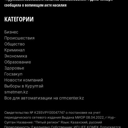
Казахстан стал лидером Центральной Азии в
сообщила о вопиющем акте насилия
мировом рейтинге благополучия
5 августа 2026 г. 13:55
285
КАТЕГОРИИ
Казахстан может начать выпуск экологичного
Бизнес
топлива для самолетов: пилотный проект
Происшествия
запустят в Алатау
Общество
Криминал
5 августа 2026 г. 12:32
222
Экономика
Образование
Туриста с тяжелыми травмами эвакуировали в
Здоровье
горах Алматинской области после камнепада
Госзакуп
5 августа 2026 г. 11:23
186
Новости компаний
Выборы в Курултай
Хозяина собак, едва не загрызших ребенка в
smetmen.kz
Алматинской области, судят спустя год после
Все для автоматизации на crmcenter.kz
трагедии
5 августа 2026 г. 09:17
181
Свидетельство № KZ65VPY00047747 о постановке на учет
периодического сетевого издания Выдана МИОР 08.04.2022, г Нур-
Султан Название: "Пятый регион" Язык: Казахский, русский
В Алматинской области запустят производство
Периодичность: Ежедневно Собственник: ИП LIFE KOMEK Допускается