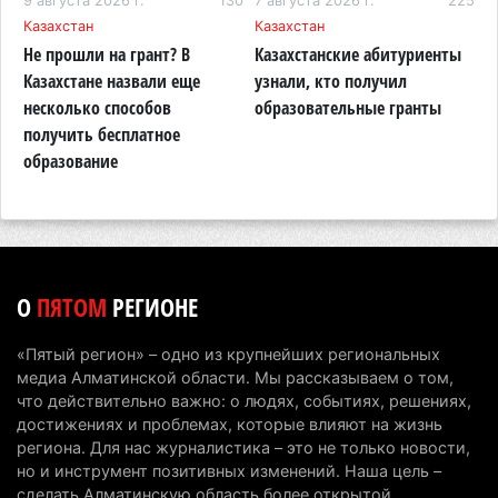
75
9 августа 2026 г.
130
7 августа 2026 г.
225
7
Казахстан
Казахстан
Т
7 августа 2026 г. 09:52
206
Не прошли на грант? В
Казахстанские абитуриенты
В
Жители Алматы и Алматинской области смогут
м
Казахстане назвали еще
узнали, кто получил
з
увидеть долги своего дома в квитанциях за свет
несколько способов
образовательные гранты
о
получить бесплатное
к
7 августа 2026 г. 06:28
265
образование
В Алматинской области отменили приговор за
наркотики из-за того, что подсудимому не дали
последнее слово
6 августа 2026 г. 17:04
158
О
ПЯТОМ
РЕГИОНЕ
Проезд по БАКАД резко подорожал: в
Алматинской области начали действовать новые
«Пятый регион» – одно из крупнейших региональных
тарифы
медиа Алматинской области. Мы рассказываем о том,
6 августа 2026 г. 14:36
227
что действительно важно: о людях, событиях, решениях,
достижениях и проблемах, которые влияют на жизнь
Сильнейшие дзюдоисты мира приехали на
региона. Для нас журналистика – это не только новости,
но и инструмент позитивных изменений. Наша цель –
сборы в Алматинскую область
сделать Алматинскую область более открытой,