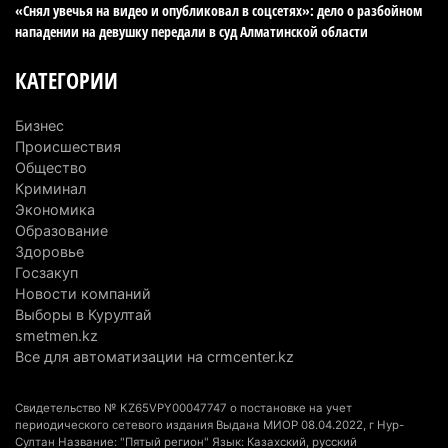
«Снял увечья на видео и опубликовал в соцсетях»: дело о разбойном
5 августа 2026 г. 17:06
221
нападении на девушку передали в суд Алматинской области
Казахстан стал лидером Центральной Азии в
КАТЕГОРИИ
мировом рейтинге благополучия
5 августа 2026 г. 13:55
288
Бизнес
Происшествия
Казахстан может начать выпуск экологичного
Общество
топлива для самолетов: пилотный проект
Криминал
запустят в Алатау
Экономика
Образование
5 августа 2026 г. 12:32
223
Здоровье
Госзакуп
Туриста с тяжелыми травмами эвакуировали в
Новости компаний
горах Алматинской области после камнепада
Выборы в Курултай
5 августа 2026 г. 11:23
188
smetmen.kz
Все для автоматизации на crmcenter.kz
Хозяина собак, едва не загрызших ребенка в
Алматинской области, судят спустя год после
Свидетельство № KZ65VPY00047747 о постановке на учет
трагедии
периодического сетевого издания Выдана МИОР 08.04.2022, г Нур-
Султан Название: "Пятый регион" Язык: Казахский, русский
5 августа 2026 г. 09:17
181