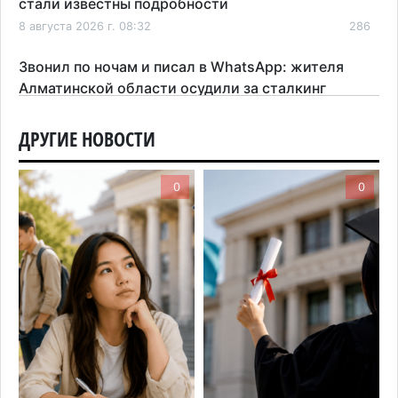
стали известны подробности
8 августа 2026 г. 08:32
286
Звонил по ночам и писал в WhatsApp: жителя
Алматинской области осудили за сталкинг
8 августа 2026 г. 08:04
183
ДРУГИЕ НОВОСТИ
На фоне строительного бума в Алматинской
области приостановили лицензии 149 компаний
0
0
7 августа 2026 г. 16:57
171
Казахстанские абитуриенты узнали, кто получил
образовательные гранты
7 августа 2026 г. 15:24
227
Онкопациентов в Алматинской области лечат в
морских контейнерах
7 августа 2026 г. 11:24
182