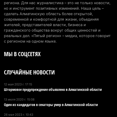
Сильнейшие дзюдоисты мира приехали на
региона. Для нас журналистика – это не только новости,
но и инструмент позитивных изменений. Наша цель –
сборы в Алматинскую область
сделать Алматинскую область более открытой,
6 августа 2026 г. 12:12
188
современной и комфортной для жизни, объединяя
жителей, представителей власти, бизнеса и
Первый раз с ИИ в первый класс: казахстанских
гражданского общества вокруг общих ценностей и
первоклассников начнут учить искусственному
реальных дел. «Пятый регион» – медиа, которое говорит
интеллекту
с регионом на одном языке.
6 августа 2026 г. 10:47
188
МЫ В СОЦСЕТЯХ
Казахстанцы назвали доход, при котором не
считают себя бедными
СЛУЧАЙНЫЕ НОВОСТИ
6 августа 2026 г. 09:52
174
Пожар в Аксайском ущелье под Алматы
12 мая 2023 г. 17:15
Штормовое предупреждение объявлено в Алматинской области
полностью ликвидирован спустя три дня
6 августа 2026 г. 08:51
247
13 июля 2020 г. 15:08
Один из кандидатов в сенаторы умер в Алматинской области
Минэкологии опровергло фото тигра возле села
в Алматинской области
26 мая 2023 г. 10:43