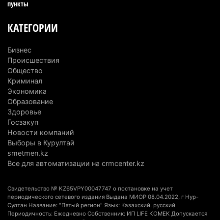
пункты
6 августа 2026 г. 08:51
247
КАТЕГОРИИ
Минэкологии опровергло фото тигра возле села
в Алматинской области
Бизнес
5 августа 2026 г. 17:06
222
Происшествия
Общество
Казахстан стал лидером Центральной Азии в
Криминал
мировом рейтинге благополучия
Экономика
Образование
5 августа 2026 г. 13:55
290
Здоровье
Госзакуп
Казахстан может начать выпуск экологичного
Новости компаний
топлива для самолетов: пилотный проект
Выборы в Курултай
запустят в Алатау
smetmen.kz
5 августа 2026 г. 12:32
224
Все для автоматизации на crmcenter.kz
Туриста с тяжелыми травмами эвакуировали в
Свидетельство № KZ65VPY00047747 о постановке на учет
горах Алматинской области после камнепада
периодического сетевого издания Выдана МИОР 08.04.2022, г Нур-
Султан Название: "Пятый регион" Язык: Казахский, русский
5 августа 2026 г. 11:23
189
Периодичность: Ежедневно Собственник: ИП LIFE KOMEK Допускается