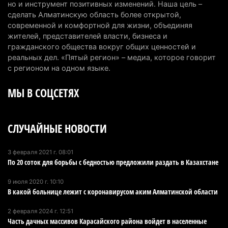
но и инструмент позитивных изменений. Наша цель –
Алматинской области начали действовать новые
сделать Алматинскую область более открытой,
тарифы
современной и комфортной для жизни, объединяя
6 августа 2026 г. 14:36
230
жителей, представителей власти, бизнеса и
гражданского общества вокруг общих ценностей и
Сильнейшие дзюдоисты мира приехали на
реальных дел. «Пятый регион» – медиа, которое говорит
сборы в Алматинскую область
с регионом на одном языке.
6 августа 2026 г. 12:12
189
МЫ В СОЦСЕТЯХ
Первый раз с ИИ в первый класс: казахстанских
первоклассников начнут учить искусственному
СЛУЧАЙНЫЕ НОВОСТИ
интеллекту
6 августа 2026 г. 10:47
189
3 февраля 2021 г. 08:01
По 20 соток для борьбы с бедностью предложили раздать в Казахстане
Казахстанцы назвали доход, при котором не
считают себя бедными
9 июля 2020 г. 10:10
6 августа 2026 г. 09:52
175
В какой больнице лежит с коронавирусом аким Алматинской области
Пожар в Аксайском ущелье под Алматы
2 февраля 2024 г. 12:51
Часть дачных массивов Карасайского района войдет в населенные
полностью ликвидирован спустя три дня