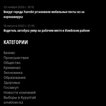
22 ноября 2020 г. 18:19
В Alatau City Authority назначили нового
Вокруг города Уштобе установили мобильные посты из-за
директора по коммуникациям
коронавируса
4 августа 2026 г. 20:22
98
18 августа 2022 г. 21:35
Водитель автобуса умер на рабочем месте в Илийском районе
Партия «Әділет» предложила превратить
университеты в центры технологий и новых
КАТЕГОРИИ
рабочих мест
4 августа 2026 г. 15:11
163
Бизнес
Происшествия
В Алматинской области назначили нового
Общество
председателя административного суда
Криминал
Экономика
4 августа 2026 г. 14:29
147
Образование
Здоровье
В Алматинской области второй день не могут
Госзакуп
потушить пожар в Аксайском ущелье
Новости компаний
4 августа 2026 г. 13:02
220
Выборы в Курултай
smetmen.kz
В Алматы приостановили лицензии 350