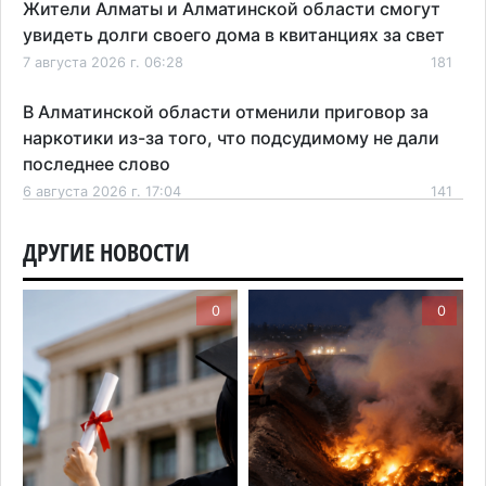
Жители Алматы и Алматинской области смогут
увидеть долги своего дома в квитанциях за свет
7 августа 2026 г. 06:28
181
В Алматинской области отменили приговор за
наркотики из-за того, что подсудимому не дали
последнее слово
6 августа 2026 г. 17:04
141
Проезд по БАКАД резко подорожал: в
ДРУГИЕ НОВОСТИ
Алматинской области начали действовать новые
тарифы
0
0
6 августа 2026 г. 14:36
191
Сильнейшие дзюдоисты мира приехали на
сборы в Алматинскую область
6 августа 2026 г. 12:12
149
Первый раз с ИИ в первый класс: казахстанских