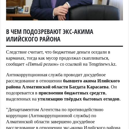
В ЧЕМ ПОДОЗРЕВАЮТ ЭКС-АКИМА
ИЛИЙСКОГО РАЙОНА
Следствие считает, что бюджетные деньги оседали в
карманах, тогда как мусор продолжал скапливаться,
сообщает
«Пятый регион»
со ссылкой на
Tengrinews
.
kz
.
Антикоррупционная служба проводит досудебное
расследование в отношении
бывшего акима Илийского
района Алматинской области Багдата Карасаева
. Он
подозревается в
присвоении бюджетных средств
,
выделенных на
утилизацию твёрдых бытовых отходов
.
"Департаментом Агентства по противодействию
коррупции (Антикоррупционной службы) по
Алматинской области завершено досудебное
расследование в отношении экс-акима Илийского района