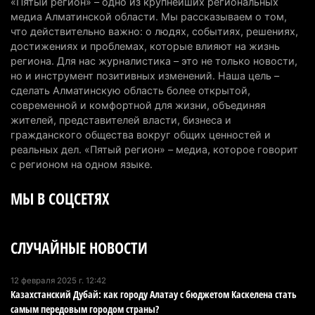
«Пятый регион» – одно из крупнейших региональных
медиа Алматинской области. Мы рассказываем о том,
Казахстан может начать выпуск экологичного
что действительно важно: о людях, событиях, решениях,
топлива для самолетов: пилотный проект
достижениях и проблемах, которые влияют на жизнь
запустят в Алатау
региона. Для нас журналистика – это не только новости,
но и инструмент позитивных изменений. Наша цель –
5 августа 2026 г. 12:32
190
сделать Алматинскую область более открытой,
современной и комфортной для жизни, объединяя
Туриста с тяжелыми травмами эвакуировали в
жителей, представителей власти, бизнеса и
горах Алматинской области после камнепада
гражданского общества вокруг общих ценностей и
5 августа 2026 г. 11:23
162
реальных дел. «Пятый регион» – медиа, которое говорит
с регионом на одном языке.
Хозяина собак, едва не загрызших ребенка в
МЫ В СОЦСЕТЯХ
Алматинской области, судят спустя год после
трагедии
5 августа 2026 г. 09:17
155
СЛУЧАЙНЫЕ НОВОСТИ
В Алматинской области запустят производство
катеров для Formula-1 H2O и откроют академию
12 февраля 2025 г. 12:42
Казахстанский Дубай: как городу Алатау с бюджетом Каскелена стать
пилотов
самым передовым городом страны?
5 августа 2026 г. 08:29
179