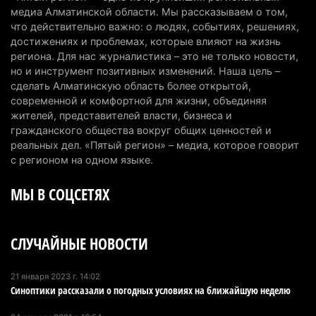
тарифы
медиа Алматинской области. Мы рассказываем о том,
6 августа 2026 г. 14:36
228
что действительно важно: о людях, событиях, решениях,
достижениях и проблемах, которые влияют на жизнь
Сильнейшие дзюдоисты мира приехали на
региона. Для нас журналистика – это не только новости,
но и инструмент позитивных изменений. Наша цель –
сборы в Алматинскую область
сделать Алматинскую область более открытой,
6 августа 2026 г. 12:12
187
современной и комфортной для жизни, объединяя
жителей, представителей власти, бизнеса и
Первый раз с ИИ в первый класс: казахстанских
гражданского общества вокруг общих ценностей и
первоклассников начнут учить искусственному
реальных дел. «Пятый регион» – медиа, которое говорит
интеллекту
с регионом на одном языке.
6 августа 2026 г. 10:47
186
МЫ В СОЦСЕТЯХ
Казахстанцы назвали доход, при котором не
считают себя бедными
СЛУЧАЙНЫЕ НОВОСТИ
6 августа 2026 г. 09:52
174
Пожар в Аксайском ущелье под Алматы
21 января 2023 г. 14:02
Синоптики рассказали о погодных условиях на ближайшую неделю
полностью ликвидирован спустя три дня
6 августа 2026 г. 08:51
247