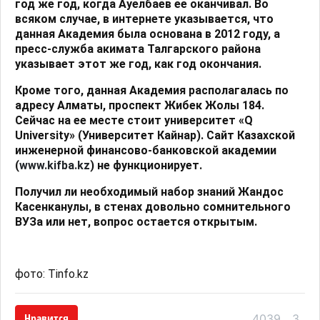
год же год, когда Ауелбаев ее оканчивал. Во
всяком случае, в интернете указывается, что
данная Академия была основана в 2012 году, а
пресс-служба акимата Талгарского района
указывает этот же год, как год окончания.
Кроме того, данная Академия располагалась по
адресу Алматы, проспект Жибек Жолы 184.
Сейчас на ее месте стоит университет «
Q
University
» (Университет Кайнар). Сайт Казахской
инженерной финансово-банковской академии
(
www.kifba.kz
) не функционирует.
Получил ли необходимый набор знаний Жандос
Касенканулы, в стенах довольно сомнительного
ВУЗа или нет, вопрос остается открытым.
фото: Tinfo.kz
Нравится
4039
3