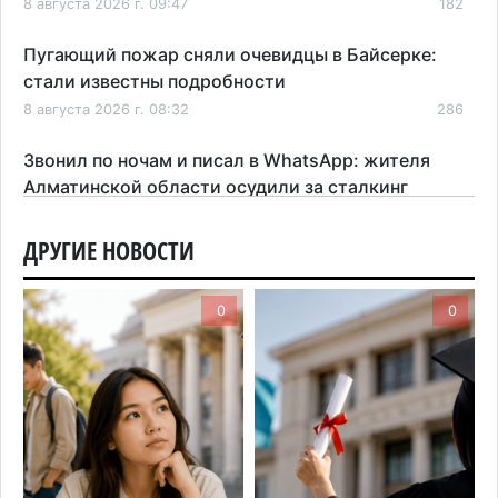
8 августа 2026 г. 09:47
182
Пугающий пожар сняли очевидцы в Байсерке:
стали известны подробности
8 августа 2026 г. 08:32
286
Звонил по ночам и писал в WhatsApp: жителя
Алматинской области осудили за сталкинг
8 августа 2026 г. 08:04
183
ДРУГИЕ НОВОСТИ
На фоне строительного бума в Алматинской
области приостановили лицензии 149 компаний
0
0
7 августа 2026 г. 16:57
169
Казахстанские абитуриенты узнали, кто получил
образовательные гранты
7 августа 2026 г. 15:24
226
Онкопациентов в Алматинской области лечат в