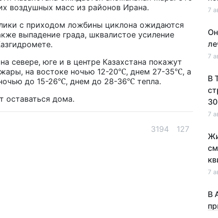
их воздушных масс из районов Ирана.
7 а
блики с приходом ложбины циклона ожидаются
Он
акже выпадение града, шквалистое усиление
ле
Казгидромете.
7 а
а севере, юге и в центре Казахстана покажут
℃
℃
жары, на востоке ночью 12-20
, днем 27-35
, а
В 
℃
℃
ночью до 15-26
, днем до 28-36
тепла.
ст
 оставаться дома.
30
7 а
3194
127
Жи
см
кв
7 а
В 
пр
по