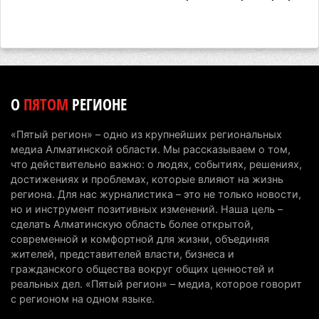
Сильнейшие дзюдоисты мира приехали на
сборы в Алматинскую область
6 августа 2026 г. 12:12
175
Первый раз с ИИ в первый класс: казахстанских
О
ПЯТОМ
РЕГИОНЕ
первоклассников начнут учить искусственному
интеллекту
«Пятый регион» – одно из крупнейших региональных
6 августа 2026 г. 10:47
172
медиа Алматинской области. Мы рассказываем о том,
что действительно важно: о людях, событиях, решениях,
Казахстанцы назвали доход, при котором не
достижениях и проблемах, которые влияют на жизнь
считают себя бедными
региона. Для нас журналистика – это не только новости,
но и инструмент позитивных изменений. Наша цель –
6 августа 2026 г. 09:52
161
сделать Алматинскую область более открытой,
современной и комфортной для жизни, объединяя
Пожар в Аксайском ущелье под Алматы
жителей, представителей власти, бизнеса и
полностью ликвидирован спустя три дня
гражданского общества вокруг общих ценностей и
6 августа 2026 г. 08:51
236
реальных дел. «Пятый регион» – медиа, которое говорит
с регионом на одном языке.
Минэкологии опровергло фото тигра возле села