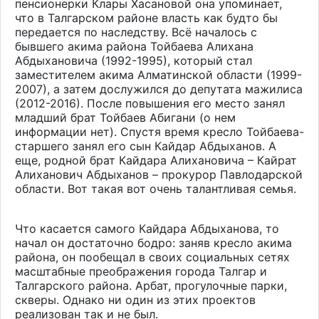
пенсионерки Клары Хасановой она упоминает,
что в Талгарском районе власть как будто бы
передается по наследству. Всё началось с
бывшего акима района Тойбаева Алихана
Абдыхановича (1992-1995), который стал
заместителем акима Алматинской области (1999-
2007), а затем дослужился до депутата мажилиса
(2012-2016). После повышения его место занял
младший брат Тойбаев Абигани (о нем
информации нет). Спустя время кресло Тойбаева-
старшего занял его сын Кайдар Абдыханов. А
еще, родной брат Кайдара Алихановича – Кайрат
Алиханович Абдыханов – прокурор Павлодарской
области. Вот такая вот очень талантливая семья.
Что касается самого Кайдара Абдыханова, то
начал он достаточно бодро: заняв кресло акима
района, он пообещал в своих социальных сетях
масштабные преображения города Талгар и
Талгарского района. Арбат, прогулочные парки,
скверы. Однако ни один из этих проектов
реализован так и не был.