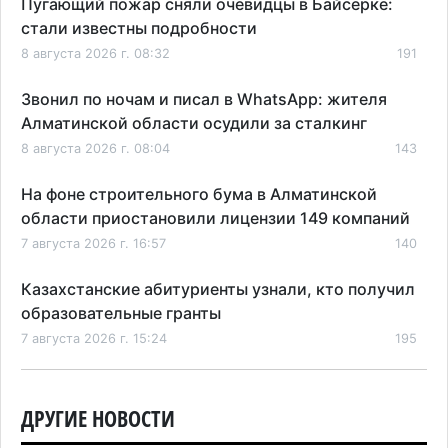
Пугающий пожар сняли очевидцы в Байсерке:
стали известны подробности
8 августа 2026 г. 08:32
191
Звонил по ночам и писал в WhatsApp: жителя
Алматинской области осудили за сталкинг
8 августа 2026 г. 08:04
143
На фоне строительного бума в Алматинской
области приостановили лицензии 149 компаний
7 августа 2026 г. 16:57
140
Казахстанские абитуриенты узнали, кто получил
образовательные гранты
7 августа 2026 г. 15:24
195
Онкопациентов в Алматинской области лечат в
морских контейнерах
ДРУГИЕ НОВОСТИ
7 августа 2026 г. 11:24
161