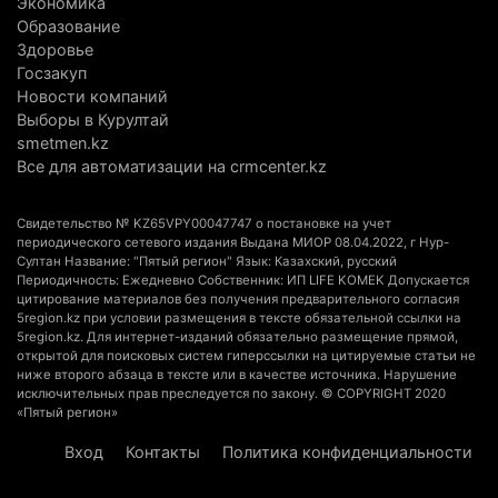
Экономика
5 августа 2026 г. 09:17
173
Образование
Здоровье
В Алматинской области запустят производство
Госзакуп
Новости компаний
катеров для Formula-1 H2O и откроют академию
Выборы в Курултай
пилотов
smetmen.kz
5 августа 2026 г. 08:29
201
Все для автоматизации на crmcenter.kz
В Alatau City Authority назначили нового
Свидетельство № KZ65VPY00047747 о постановке на учет
директора по коммуникациям
периодического сетевого издания Выдана МИОР 08.04.2022, г Нур-
4 августа 2026 г. 20:22
111
Султан Название: "Пятый регион" Язык: Казахский, русский
Периодичность: Ежедневно Собственник: ИП LIFE KOMEK Допускается
цитирование материалов без получения предварительного согласия
Партия «Әділет» предложила превратить
5region.kz при условии размещения в тексте обязательной ссылки на
университеты в центры технологий и новых
5region.kz. Для интернет-изданий обязательно размещение прямой,
открытой для поисковых систем гиперссылки на цитируемые статьи не
рабочих мест
ниже второго абзаца в тексте или в качестве источника. Нарушение
4 августа 2026 г. 15:11
181
исключительных прав преследуется по закону. © COPYRIGHT 2020
«Пятый регион»
В Алматинской области назначили нового
Вход
Контакты
Политика конфиденциальности
председателя административного суда