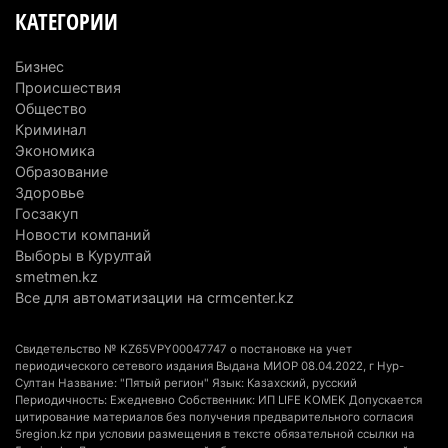
5 августа 2026 г. 11:23
184
КАТЕГОРИИ
Хозяина собак, едва не загрызших ребенка в
Бизнес
Алматинской области, судят спустя год после
Происшествия
трагедии
Общество
5 августа 2026 г. 09:17
175
Криминал
Экономика
В Алматинской области запустят производство
Образование
Здоровье
катеров для Formula-1 H2O и откроют академию
Госзакуп
пилотов
Новости компаний
5 августа 2026 г. 08:29
203
Выборы в Курултай
smetmen.kz
В Alatau City Authority назначили нового
Все для автоматизации на crmcenter.kz
директора по коммуникациям
4 августа 2026 г. 20:22
117
Свидетельство № KZ65VPY00047747 о постановке на учет
периодического сетевого издания Выдана МИОР 08.04.2022, г Нур-
Султан Название: "Пятый регион" Язык: Казахский, русский
Партия «Әділет» предложила превратить
Периодичность: Ежедневно Собственник: ИП LIFE KOMEK Допускается
университеты в центры технологий и новых
цитирование материалов без получения предварительного согласия
рабочих мест
5region.kz при условии размещения в тексте обязательной ссылки на