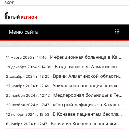
ВХОД
Меню сайта
Инфекционная больница в Каскелене снова в центре скандала: официальный ответ
11 марта 2025 г. 14:40
В одном из сел Алматинской области 12 учеников школы заболели стригущим лишаем
18 декабря 2024 г. 14:39
Врачи Алматинской области спасли 66-летнюю женщину с обширным инсультом
2 декабря 2024 г. 13:25
Уникальная операция: казахстанские врачи спасли глаз пациенту после огнестрельного ранения
27 ноября 2024 г. 17:49
Медперсонал больницы в Текели записал обращение к Президенту с жалобами на руководство
25 ноября 2024 г. 12:42
«Острый дефицит»: в Казахстане ощущается острая нехватка врачей
20 ноября 2024 г. 17:47
В Конаеве пациентам бесплатно выдали лекарства на 507 миллионов тенге
12 ноября 2024 г. 19:53
Врачи из Конаева спасли жизни сестер, пострадавших в ДТП
6 ноября 2024 г. 12:47