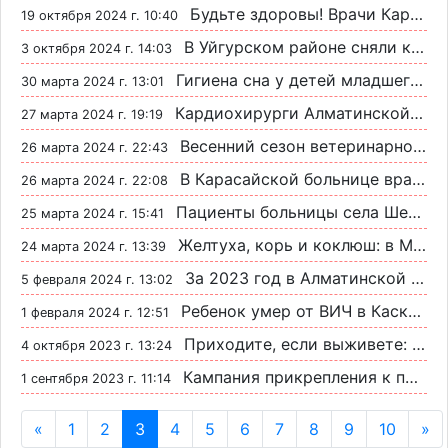
Будьте здоровы! Врачи Карасайской больницы впервые прооперировали аневризму сонной артерии
19 октября 2024 г. 10:40
В Уйгурском районе сняли карантин по сибирской язве: 11 человек завершают лечение
3 октября 2024 г. 14:03
Гигиена сна у детей младшего дошкольного возраста: как избежать ночных истерик
30 марта 2024 г. 13:01
Кардиохирурги Алматинской области спасли жизнь пациенту с пороком сердца
27 марта 2024 г. 19:19
Весенний сезон ветеринарной защиты: борьба за здоровье животных
26 марта 2024 г. 22:43
В Карасайской больнице врачи спасли пожилую больную
26 марта 2024 г. 22:08
Пациенты больницы села Шелек попросили людей принести им еды
25 марта 2024 г. 15:41
Желтуха, корь и коклюш: в Минздраве рассказали о эпидемиологической ситуации в стране
24 марта 2024 г. 13:39
За 2023 год в Алматинской области зарегистрировано 263 новых случая ВИЧ
5 февраля 2024 г. 13:02
Ребенок умер от ВИЧ в Каскелене
1 февраля 2024 г. 12:51
Приходите, если выживете: онкобольной из села Тургень не выдают жизненно важный препарат
4 октября 2023 г. 13:24
Кампания прикрепления к поликлиникам пройдетс с 15 сентября по 15 ноября
1 сентября 2023 г. 11:14
«
1
2
3
4
5
6
7
8
9
10
»