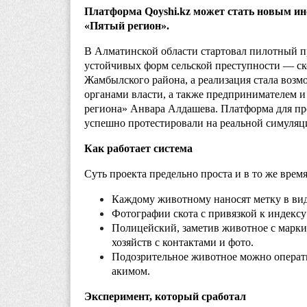
Платформа Qoyshi.kz может стать новым ин
«Пятый регион».
В Алматинской области стартовал пилотный пр
устойчивых форм сельской преступности — с
Жамбылского района, а реализация стала возм
органами
власти, а также предпринимателем 
региона» Анвара Алдашева
. Платформа для п
успешно протестировали на реальной симуляц
Как работает система
Суть проекта предельно проста и в то же врем
Каждому животному наносят метку в виде
Фотографии скота с привязкой к индексу 
Полицейский, заметив животное с марки
хозяйств с контактами и фото.
Подозрительное животное можно операти
акимом.
Эксперимент, который сработал