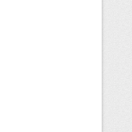
вгуста 2026 г. 08:29
158
Alatau City Authority назначили нового
ректора по коммуникациям
вгуста 2026 г. 20:22
83
ртия «Әділет» предложила превратить
иверситеты в центры технологий и
вых рабочих мест
вгуста 2026 г. 15:11
150
Алматинской области назначили
вого председателя административного
да
вгуста 2026 г. 14:29
120
Алматинской области второй день не
гут потушить пожар в Аксайском
елье