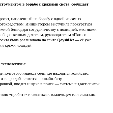
струментом в борьбе с кражами скота, сообщает
Ка
эк
пи
оект, нацеленный на борьбу с одной из самых
котокрадством. Инициатором выступила прокуратура
5 а
ожной благодаря сотрудничеству с полицией, местными
и общественным деятелем, руководителем «Пятого
Ту
роекта была
реализована
на сайте
Qoyshi.kz
— её уже
эв
ии кражи лошадей.
об
5 а
я технологична:
Хо
ре
 почтового индекса села, где находится хозяйство.
сп
и тавро добавляются в онлайн-базу.
ровкой, вводит индекс в поиск — система выдает список
5 а
вно «пробить» и связаться с владельцем или сельским
В 
пр
и 