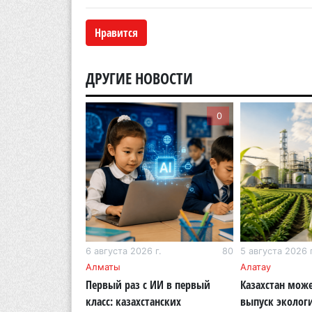
Нравится
ДРУГИЕ НОВОСТИ
0
0
г.
282
6 августа 2026 г.
80
5 августа 2026 г
кий район
Алматы
Алатау
 раскритиковал
Первый раз с ИИ в первый
Казахстан може
во парка в
класс: казахстанских
выпуск эколог