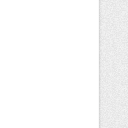
захстан может начать выпуск
ологичного топлива для самолетов:
лотный проект запустят в Алатау
вгуста 2026 г. 12:32
170
риста с тяжелыми травмами
акуировали в горах Алматинской
ласти после камнепада
вгуста 2026 г. 11:23
135
зяина собак, едва не загрызших
бенка в Алматинской области, судят
устя год после трагедии
вгуста 2026 г. 09:17
134
Алматинской области запустят
оизводство катеров для Formula-1 H2O
откроют академию пилотов