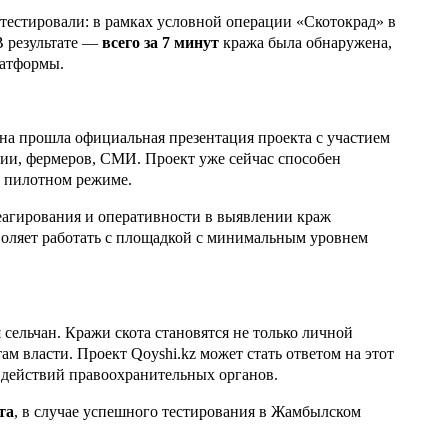
5 а
тестировали: в рамках условной операции «Скотокрад» в
В результате —
всего за 7 минут
кража была обнаружена,
В 
атформы.
ди
4 а
на прошла официальная презентация проекта с участием
Па
ции, фермеров
, СМИ
. Проект уже сейчас способен
ун
в пилотном режиме.
но
еагирования и оперативности в выявлении краж
4 а
воляет работать с площадкой с минимальным уровнем
В 
но
су
сельчан. Кражи скота становятся не только личной
4 а
ам власти. Проект Qoyshi.kz может стать ответом на этот
 действий правоохранительных органов.
В 
мо
та
, в случае успешного тестирования в Жамбылском
ущ