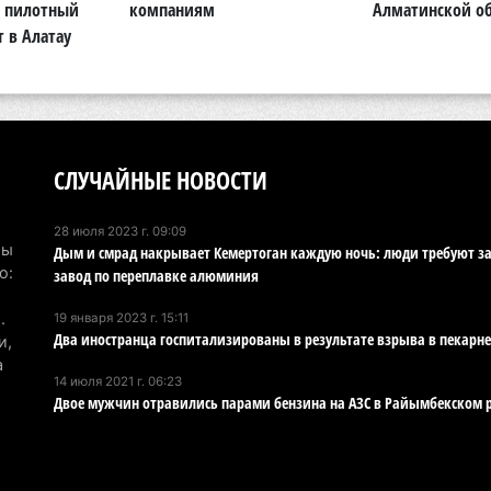
: пилотный
компаниям
Алматинской о
ди
т в Алатау
3 а
Со
че
3 а
СЛУЧАЙНЫЕ НОВОСТИ
Сп
ди
28 июля 2023 г. 09:09
3 а
Мы
Дым и смрад накрывает Кемертоган каждую ночь: люди требуют з
о:
завод по переплавке алюминия
Кы
.
19 января 2023 г. 15:11
те
Два иностранца госпитализированы в результате взрыва в пекарне
и,
эт
а
3 а
14 июля 2021 г. 06:23
Двое мужчин отравились парами бензина на АЗС в Райымбекском 
На
пр
3 а