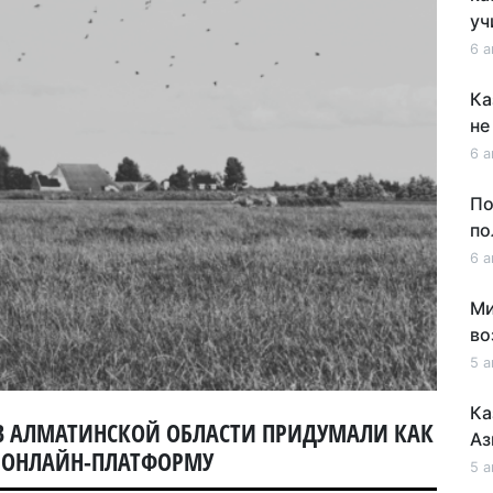
уч
6 а
Ка
не
6 а
По
по
6 а
Ми
во
5 а
Ка
В АЛМАТИНСКОЙ ОБЛАСТИ ПРИДУМАЛИ КАК
Аз
З ОНЛАЙН-ПЛАТФОРМУ
5 а