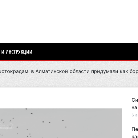
 И ИНСТРУКЦИИ
отокрадам: в Алматинской области придумали как бор
Си
на
6 а
Пе
ка