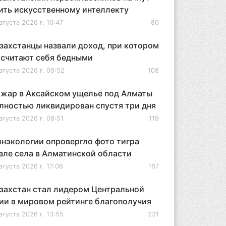
ить искусственному интеллекту
вгуста 2026 г. 10:47
80
захстанцы назвали доход, при котором
 считают себя бедными
вгуста 2026 г. 09:52
108
жар в Аксайском ущелье под Алматы
лностью ликвидирован спустя три дня
вгуста 2026 г. 08:51
119
нэкологии опровергло фото тигра
зле села в Алматинской области
вгуста 2026 г. 17:06
167
захстан стал лидером Центральной
ии в мировом рейтинге благополучия
вгуста 2026 г. 13:55
231