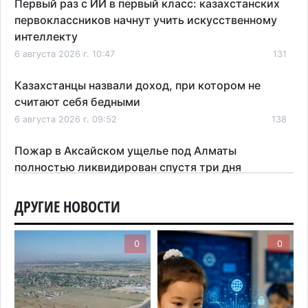
Первый раз с ИИ в первый класс: казахстанских
первоклассников начнут учить искусственному
интеллекту
6 августа 2026 г. 10:47
131
Казахстанцы назвали доход, при котором не
считают себя бедными
6 августа 2026 г. 09:52
138
Пожар в Аксайском ущелье под Алматы
полностью ликвидирован спустя три дня
6 августа 2026 г. 08:51
181
ДРУГИЕ НОВОСТИ
Минэкологии опровергло фото тигра возле села
в Алматинской области
0
0
5 августа 2026 г. 17:06
183
Казахстан стал лидером Центральной Азии в
мировом рейтинге благополучия