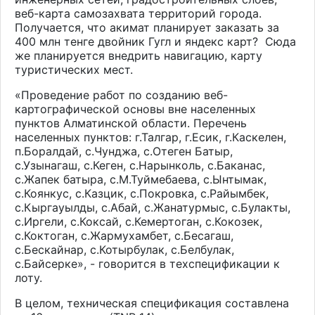
веб-карта самозахвата территорий города.
Получается, что акимат планирует заказать за
400 млн тенге двойник Гугл и яндекс карт? Сюда
же планируется внедрить навигацию, карту
туристических мест.
«Проведение работ по созданию веб-
картографической основы вне населенных
пунктов Алматинской области. Перечень
населенных пунктов: г.Талгар, г.Есик, г.Каскелен,
п.Боралдай, с.Чунджа, с.Отеген Батыр,
с.Узынагаш, с.Кеген, с.Нарынколь, с.Баканас,
с.Жапек батыра, с.М.Туймебаева, с.Ынтымак,
с.Коянкус, с.Казцик, с.Покровка, с.Райымбек,
с.Кыргауылды, с.Абай, с.Жанатурмыс, с.Булакты,
с.Иргели, с.Коксай, с.Кемертоган, с.Кокозек,
с.Коктоган, с.Жармухамбет, с.Бесагаш,
с.Бескайнар, с.Котырбулак, с.Белбулак,
с.Байсерке», - говорится в техспецификации к
лоту.
В целом, техническая спецификация составлена