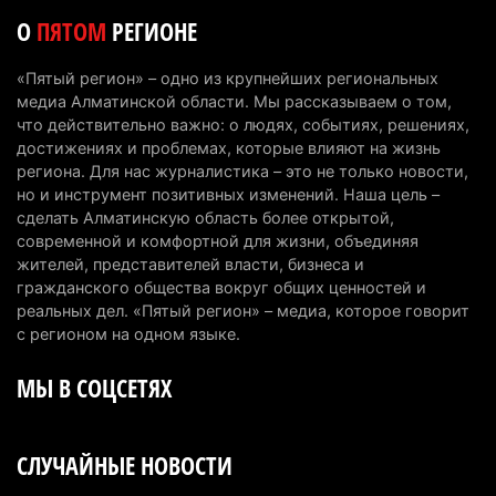
5 августа 2026 г. 08:29
170
О
ПЯТОМ
РЕГИОНЕ
В Alatau City Authority назначили нового
«Пятый регион» – одно из крупнейших региональных
директора по коммуникациям
медиа Алматинской области. Мы рассказываем о том,
4 августа 2026 г. 20:22
93
что действительно важно: о людях, событиях, решениях,
достижениях и проблемах, которые влияют на жизнь
Партия «Әділет» предложила превратить
региона. Для нас журналистика – это не только новости,
но и инструмент позитивных изменений. Наша цель –
университеты в центры технологий и новых
сделать Алматинскую область более открытой,
рабочих мест
современной и комфортной для жизни, объединяя
4 августа 2026 г. 15:11
156
жителей, представителей власти, бизнеса и
гражданского общества вокруг общих ценностей и
В Алматинской области назначили нового
реальных дел. «Пятый регион» – медиа, которое говорит
председателя административного суда
с регионом на одном языке.
4 августа 2026 г. 14:29
132
МЫ В СОЦСЕТЯХ
В Алматинской области второй день не могут
потушить пожар в Аксайском ущелье
СЛУЧАЙНЫЕ НОВОСТИ
4 августа 2026 г. 13:02
204