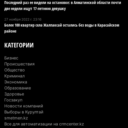
Последний раз ее видели на остановке: в Алматинской области почти
В команде акима Алатау новое назначение: кто
две недели ищут 17-летнюю девушку
возглавил аппарат города
27 ноября 2022 г. 23:16
4 августа 2026 г. 11:40
152
Более 100 квартир села Жалпаксай остались без воды в Карасайском
районе
Выборы в Курултай: Алматинская область вошла
в число регионов с самым большим
КАТЕГОРИИ
количеством избирателей
4 августа 2026 г. 09:09
196
Бизнес
Происшествия
«От экспорта сырья - к сложным
Общество
производствам»: партия «Әділет» представила в
Криминал
Актобе план диверсификации
Экономика
Образование
3 августа 2026 г. 20:46
166
Здоровье
Госзакуп
Солдат-срочник выпал из окна четвертого этажа
Новости компаний
казармы в Конаеве
Выборы в Курултай
3 августа 2026 г. 18:08
188
smetmen.kz
Все для автоматизации на crmcenter.kz