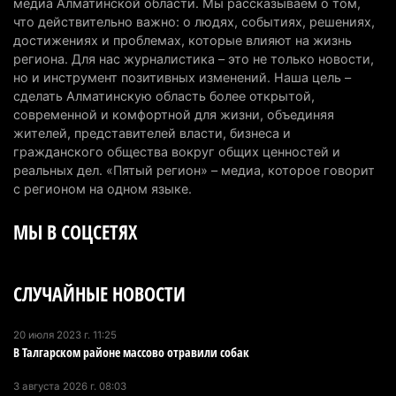
медиа Алматинской области. Мы рассказываем о том,
4 августа 2026 г. 20:22
97
что действительно важно: о людях, событиях, решениях,
достижениях и проблемах, которые влияют на жизнь
Партия «Әділет» предложила превратить
региона. Для нас журналистика – это не только новости,
но и инструмент позитивных изменений. Наша цель –
университеты в центры технологий и новых
сделать Алматинскую область более открытой,
рабочих мест
современной и комфортной для жизни, объединяя
4 августа 2026 г. 15:11
160
жителей, представителей власти, бизнеса и
гражданского общества вокруг общих ценностей и
В Алматинской области назначили нового
реальных дел. «Пятый регион» – медиа, которое говорит
председателя административного суда
с регионом на одном языке.
4 августа 2026 г. 14:29
136
МЫ В СОЦСЕТЯХ
В Алматинской области второй день не могут
потушить пожар в Аксайском ущелье
СЛУЧАЙНЫЕ НОВОСТИ
4 августа 2026 г. 13:02
208
В Алматы приостановили лицензии 350
20 июля 2023 г. 11:25
В Талгарском районе массово отравили собак
строительным компаниям
4 августа 2026 г. 12:06
238
3 августа 2026 г. 08:03