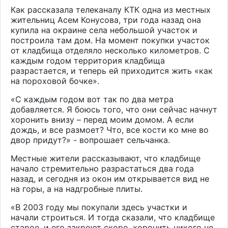
Как рассказала телеканалу
КТК
одна из местных
жительниц Асем Конусова, три года назад она
купила на окраине села небольшой участок и
построила там дом. На момент покупки участок
от кладбища отделяло несколько километров. С
каждым годом территория кладбища
разрастается, и теперь ей приходится жить «как
на пороховой бочке».
«С каждым годом вот так по два метра
добавляется. Я боюсь того, что они сейчас начнут
хоронить внизу – перед моим домом. А если
дождь, и все размоет? Что, все кости ко мне во
двор придут?» - вопрошает сельчанка.
Местные жители рассказывают, что кладбище
начало стремительно разрастаться два года
назад, и сегодня из окон им открывается вид не
на горы, а на надгробные плиты.
«В 2003 году мы покупали здесь участки и
начали строиться. И тогда сказали, что кладбище
старое, и его закроют скоро, хоронить никого не