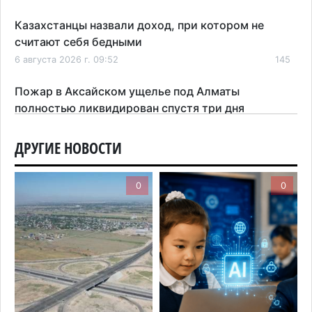
Казахстанцы назвали доход, при котором не
считают себя бедными
6 августа 2026 г. 09:52
145
Пожар в Аксайском ущелье под Алматы
полностью ликвидирован спустя три дня
6 августа 2026 г. 08:51
189
ДРУГИЕ НОВОСТИ
Минэкологии опровергло фото тигра возле села
в Алматинской области
0
0
5 августа 2026 г. 17:06
188
Казахстан стал лидером Центральной Азии в
мировом рейтинге благополучия
5 августа 2026 г. 13:55
247
Казахстан может начать выпуск экологичного
топлива для самолетов: пилотный проект