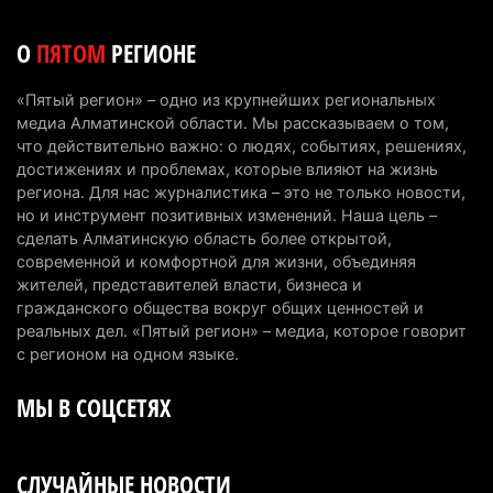
7 августа 2026 г. 11:24
191
О
ПЯТОМ
РЕГИОНЕ
В Талгарском районе загорелись строительные
отходы: пожар охватил 300 квадратных метров
«Пятый регион» – одно из крупнейших региональных
карьера
медиа Алматинской области. Мы рассказываем о том,
7 августа 2026 г. 09:52
221
что действительно важно: о людях, событиях, решениях,
достижениях и проблемах, которые влияют на жизнь
Жители Алматы и Алматинской области смогут
региона. Для нас журналистика – это не только новости,
но и инструмент позитивных изменений. Наша цель –
увидеть долги своего дома в квитанциях за свет
сделать Алматинскую область более открытой,
7 августа 2026 г. 06:28
273
современной и комфортной для жизни, объединяя
жителей, представителей власти, бизнеса и
В Алматинской области отменили приговор за
гражданского общества вокруг общих ценностей и
наркотики из-за того, что подсудимому не дали
реальных дел. «Пятый регион» – медиа, которое говорит
последнее слово
с регионом на одном языке.
6 августа 2026 г. 17:04
166
МЫ В СОЦСЕТЯХ
Проезд по БАКАД резко подорожал: в
Алматинской области начали действовать новые
СЛУЧАЙНЫЕ НОВОСТИ
тарифы