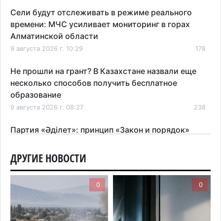
Сели будут отслеживать в режиме реального
времени: МЧС усиливает мониторинг в горах
Алматинской области
9 августа 2026 г. 10:29
178
Не прошли на грант? В Казахстане назвали еще
несколько способов получить бесплатное
образование
9 августа 2026 г. 08:27
238
Партия «Әділет»: принцип «Закон и порядок»
обязателен для всех
8 августа 2026 г. 15:40
ДРУГИЕ НОВОСТИ
152
Не знаете, где голосовать? Казахстанцам
0
0
рассказали, как найти свой участок на выборах в
Курултай
8 августа 2026 г. 09:47
188