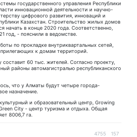
стемы государственного управления Республики
6 а
бласти инновационной деятельности и научно-
терству цифрового развития, инноваций и
Си
ублики Казахстан. Строительство жилых домов
ся начать в конце 2020 года. Соответственно,
на
1 год, - пояснили в ведомстве.
6 а
аботы по прокладке внутриквартальных сетей,
Пе
 прилегающих к домам территорий.
ка
y составит 60 тыс. жителей. Согласно проекту,
уч
рный районы автомагистралью республиканского
6 а
ось, что у Алматы будут четыре города-
Ка
вое назначение.
не
- культурный и образовательный центр, Growing
6 а
Green City - центр туризма и отдыха. Общая
ет 8006,7 га.
По
по
6 а
4755
157