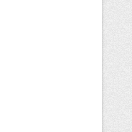
вгуста 2026 г. 14:36
190
льнейшие дзюдоисты мира приехали
 сборы в Алматинскую область
вгуста 2026 г. 12:12
149
рвый раз с ИИ в первый класс:
захстанских первоклассников начнут
ить искусственному интеллекту
вгуста 2026 г. 10:47
149
захстанцы назвали доход, при котором
 считают себя бедными
вгуста 2026 г. 09:52
152
жар в Аксайском ущелье под Алматы
лностью ликвидирован спустя три дня
вгуста 2026 г. 08:51
211