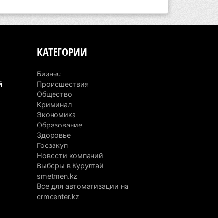
зяина собак, едва не загрызших
бенка в Алматинской области, судят
устя год после трагедии
вгуста 2026 г. 09:17
155
КАТЕГОРИИ
Алматинской области запустят
оизводство катеров для Formula-1 H2O
Бизнес
й
откроют академию пилотов
Происшествия
Общество
вгуста 2026 г. 08:29
179
Криминал
Экономика
Alatau City Authority назначили нового
Образование
ректора по коммуникациям
Здоровье
вгуста 2026 г. 20:22
98
Госзакуп
Новости компаний
ртия «Әділет» предложила превратить
Выборы в Курултай
иверситеты в центры технологий и
smetmen.kz
Все для автоматизации на
вых рабочих мест
crmcenter.kz
вгуста 2026 г. 15:11
163