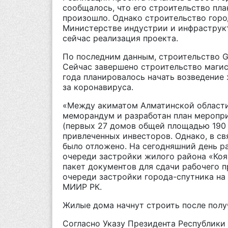
сообщалось, что его строительство пла
произошло. Однако строительство горо
Министерстве индустрии и инфраструкт
сейчас реализация проекта.
По последним данным, строительство Ga
Сейчас завершено строительство магис
года планировалось начать возведение
за коронавируса.
«Между акиматом Алматинской области
меморандум и разработан план меропр
(первых 27 домов общей площадью 190 т
привлеченных инвесторов. Однако, в св
было отложено. На сегодняшний день р
очереди застройки жилого района «Коян
пакет документов для сдачи рабочего 
очереди застройки города-спутника на 
МИИР РК.
Жилые дома начнут строить после полу
Согласно Указу Президента Республики 