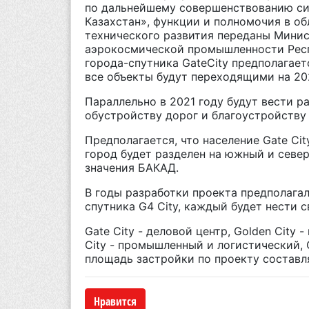
по дальнейшему совершенствованию си
Казахстан», функции и полномочия в о
технического развития переданы Минис
аэрокосмической промышленности Респ
города-спутника GateCity предполагает
все объекты будут переходящими на 202
Параллельно в 2021 году будут вести р
обустройству дорог и благоустройству
Предполагается, что население Gate Cit
город будет разделен на южный и севе
значения БАКАД.
В годы разработки проекта предполагал
спутника G4 City, каждый будет нести с
Gate City - деловой центр, Golden City 
City - промышленный и логистический, 
площадь застройки по проекту составля
Нравится