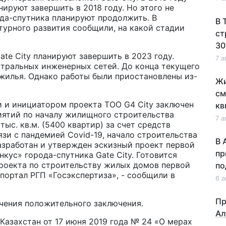
нируют завершить в 2018 году. Но этого не
да-спутника планируют продолжить. В
В 
урного развития сообщили, на какой стадии
ст
30
te City планируют завершить в 2023 году.
7 а
тральных инженерных сетей. До конца текущего
 жилья. Однако работы были приостановлены из-
Жи
см
 и инициатором проекта ТOO G4 City заключен
кв
иятий по началу жилищного строительства
7 а
ыс. кв.м. (5400 квартир) за счет средств
язи с пандемией Covid-19, начало строительства
В 
азработан и утвержден эскизный проект первой
пр
кус» города-спутника Gate City. Готовится
проекта по строительству жилых домов первой
по
портал РГП «Госэкспертиза», - сообщили в
6 а
Пр
чения положительного заключения.
Ал
Казахстан от 17 июня 2019 года № 24 «О мерах
де