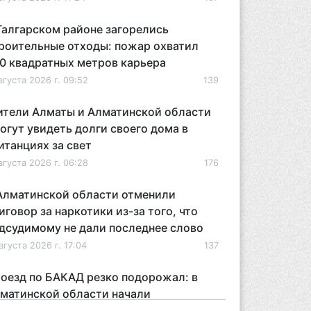
Талгарском районе загорелись
роительные отходы: пожар охватил
0 квадратных метров карьера
вгуста 2026 г. 09:52
139
тели Алматы и Алматинской области
огут увидеть долги своего дома в
итанциях за свет
вгуста 2026 г. 06:28
176
Алматинской области отменили
иговор за наркотики из-за того, что
дсудимому не дали последнее слово
вгуста 2026 г. 17:04
137
оезд по БАКАД резко подорожал: в
матинской области начали
йствовать новые тарифы