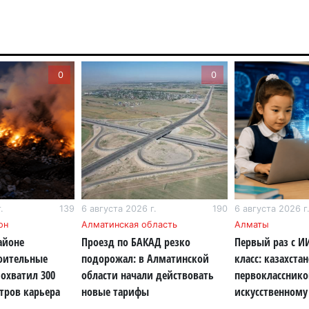
Ми
во
5 а
0
0
Ка
Аз
5 а
Ка
эк
пи
5 а
.
139
6 августа 2026 г.
190
6 августа 2026 г
он
Алматинская область
Алматы
Ту
айоне
Проезд по БАКАД резко
Первый раз с И
эв
роительные
подорожал: в Алматинской
класс: казахста
об
охватил 300
области начали действовать
первокласснико
5 а
тров карьера
новые тарифы
искусственному