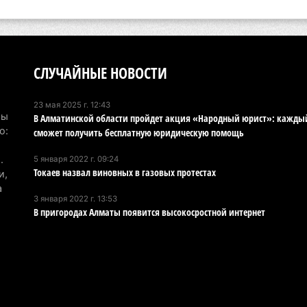
Хо
ре
сп
5 а
СЛУЧАЙНЫЕ НОВОСТИ
В 
пр
23 мая 2025 г. 12:43
Мы
В Алматинской области пройдет акция «Народный юрист»: кажды
и 
о:
сможет получить бесплатную юридическую помощь
5 а
.
5 января 2022 г. 09:24
В 
Токаев назвал виновных в газовых протестах
и,
ди
а
3 января 2022 г. 13:53
4 а
В пригородах Алматы появится высокосростной интернет
Па
ун
но
4 а