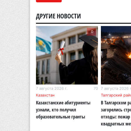
ДРУГИЕ НОВОСТИ
0
0
г.
264
7 августа 2026 г.
70
7 августа 2026 г
бласть
Казахстан
Талгарский рай
тигр вновь
Казахстанские абитуриенты
В Талгарском р
кую природу
узнали, кто получил
загорелись ст
области
образовательные гранты
отходы: пожар 
квадратных ме