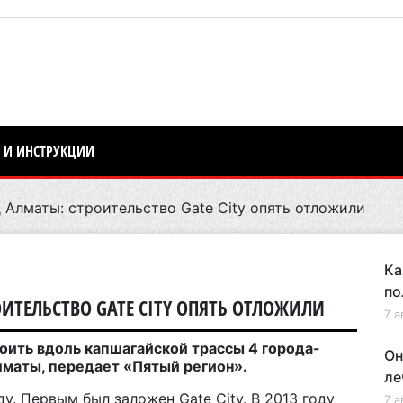
 И ИНСТРУКЦИИ
Алматы: строительство Gate City опять отложили
Ка
по
ИТЕЛЬСТВО GATE CITY ОПЯТЬ ОТЛОЖИЛИ
7 а
оить вдоль капшагайской трассы 4 города-
Он
Алматы, передает «Пятый регион».
ле
у. Первым был заложен Gate City. В 2013 году
7 а