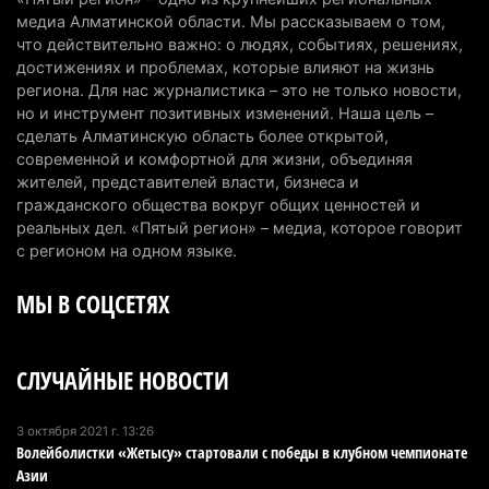
6 августа 2026 г. 10:47
174
медиа Алматинской области. Мы рассказываем о том,
что действительно важно: о людях, событиях, решениях,
Казахстанцы назвали доход, при котором не
достижениях и проблемах, которые влияют на жизнь
считают себя бедными
региона. Для нас журналистика – это не только новости,
но и инструмент позитивных изменений. Наша цель –
6 августа 2026 г. 09:52
164
сделать Алматинскую область более открытой,
современной и комфортной для жизни, объединяя
Пожар в Аксайском ущелье под Алматы
жителей, представителей власти, бизнеса и
полностью ликвидирован спустя три дня
гражданского общества вокруг общих ценностей и
6 августа 2026 г. 08:51
238
реальных дел. «Пятый регион» – медиа, которое говорит
с регионом на одном языке.
Минэкологии опровергло фото тигра возле села
МЫ В СОЦСЕТЯХ
в Алматинской области
5 августа 2026 г. 17:06
211
СЛУЧАЙНЫЕ НОВОСТИ
Казахстан стал лидером Центральной Азии в
мировом рейтинге благополучия
5 августа 2026 г. 13:55
277
3 октября 2021 г. 13:26
Волейболистки «Жетысу» стартовали с победы в клубном чемпионате
Азии
Казахстан может начать выпуск экологичного