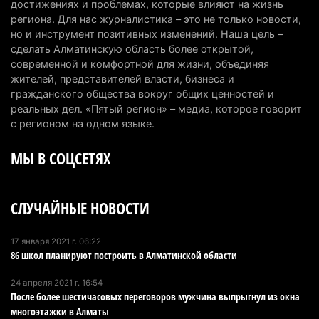
Казахстанцы назвали доход, при котором не
достижениях и проблемах, которые влияют на жизнь
считают себя бедными
региона. Для нас журналистика – это не только новости,
но и инструмент позитивных изменений. Наша цель –
6 августа 2026 г. 09:52
161
сделать Алматинскую область более открытой,
современной и комфортной для жизни, объединяя
Пожар в Аксайском ущелье под Алматы
жителей, представителей власти, бизнеса и
полностью ликвидирован спустя три дня
гражданского общества вокруг общих ценностей и
6 августа 2026 г. 08:51
236
реальных дел. «Пятый регион» – медиа, которое говорит
с регионом на одном языке.
Минэкологии опровергло фото тигра возле села
МЫ В СОЦСЕТЯХ
в Алматинской области
5 августа 2026 г. 17:06
207
СЛУЧАЙНЫЕ НОВОСТИ
Казахстан стал лидером Центральной Азии в
мировом рейтинге благополучия
5 августа 2026 г. 13:55
270
17 января 2021 г. 06:22
86 школ планируют построить в Алматинской области
Казахстан может начать выпуск экологичного
24 апреля 2021 г. 16:54
топлива для самолетов: пилотный проект
После более шестичасовых переговоров мужчина выпрыгнул из окна
запустят в Алатау
многоэтажки в Алматы