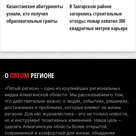
Казахстанские абитуриенты
В Талгарском районе
П
Минэкологии опровергло фото тигра возле села
узнали, кто получил
загорелись строительные
п
в Алматинской области
образовательные гранты
отходы: пожар охватил 300
о
квадратных метров карьера
н
5 августа 2026 г. 17:06
190
Казахстан стал лидером Центральной Азии в
мировом рейтинге благополучия
5 августа 2026 г. 13:55
255
Казахстан может начать выпуск экологичного
О
ПЯТОМ
РЕГИОНЕ
топлива для самолетов: пилотный проект
запустят в Алатау
«Пятый регион» – одно из крупнейших региональных
5 августа 2026 г. 12:32
190
медиа Алматинской области. Мы рассказываем о том,
что действительно важно: о людях, событиях, решениях,
Туриста с тяжелыми травмами эвакуировали в
достижениях и проблемах, которые влияют на жизнь
горах Алматинской области после камнепада
региона. Для нас журналистика – это не только новости,
но и инструмент позитивных изменений. Наша цель –
5 августа 2026 г. 11:23
162
сделать Алматинскую область более открытой,
современной и комфортной для жизни, объединяя
Хозяина собак, едва не загрызших ребенка в