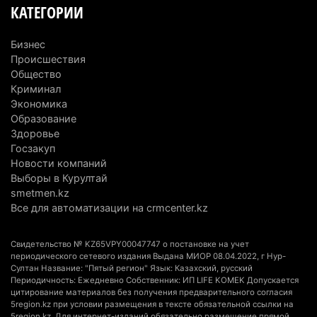
В Алматинской области назначили нового
КАТЕГОРИИ
председателя административного суда
4 августа 2026 г. 14:29
145
Бизнес
Происшествия
В Алматинской области второй день не могут
Общество
потушить пожар в Аксайском ущелье
Криминал
Экономика
4 августа 2026 г. 13:02
216
Образование
Здоровье
В Алматы приостановили лицензии 350
Госзакуп
строительным компаниям
Новости компаний
4 августа 2026 г. 12:06
249
Выборы в Курултай
smetmen.kz
В команде акима Алатау новое назначение: кто
Все для автоматизации на crmcenter.kz
возглавил аппарат города
4 августа 2026 г. 11:40
157
Свидетельство № KZ65VPY00047747 о постановке на учет
периодического сетевого издания Выдана МИОР 08.04.2022, г Нур-
Султан Название: "Пятый регион" Язык: Казахский, русский
Выборы в Курултай: Алматинская область вошла
Периодичность: Ежедневно Собственник: ИП LIFE KOMEK Допускается
в число регионов с самым большим
цитирование материалов без получения предварительного согласия
количеством избирателей
5region.kz при условии размещения в тексте обязательной ссылки на
5region.kz. Для интернет-изданий обязательно размещение прямой,