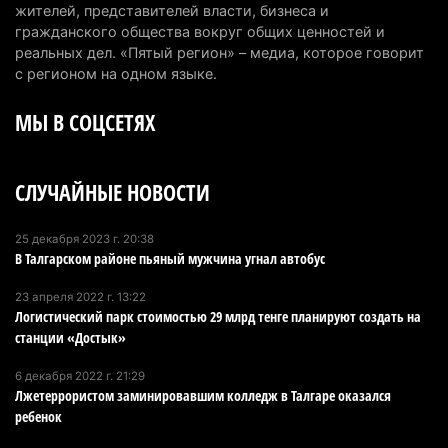
жителей, представителей власти, бизнеса и
Алматинской области, судят спустя год после
гражданского общества вокруг общих ценностей и
трагедии
реальных дел. «Пятый регион» – медиа, которое говорит
5 августа 2026 г. 09:17
155
с регионом на одном языке.
МЫ В СОЦСЕТЯХ
В Алматинской области запустят производство
катеров для Formula-1 H2O и откроют академию
пилотов
СЛУЧАЙНЫЕ НОВОСТИ
5 августа 2026 г. 08:29
179
В Alatau City Authority назначили нового
25 декабря 2023 г. 20:38
В Талгарском районе пьяный мужчина угнал автобус
директора по коммуникациям
4 августа 2026 г. 20:22
98
23 апреля 2022 г. 13:22
Логистический парк стоимостью 29 млрд тенге планируют создать на
Партия «Әділет» предложила превратить
станции «Достык»
университеты в центры технологий и новых
6 декабря 2022 г. 21:29
рабочих мест
Лжетеррористом заминировавшим колледж в Талгаре оказался
4 августа 2026 г. 15:11
163
ребенок