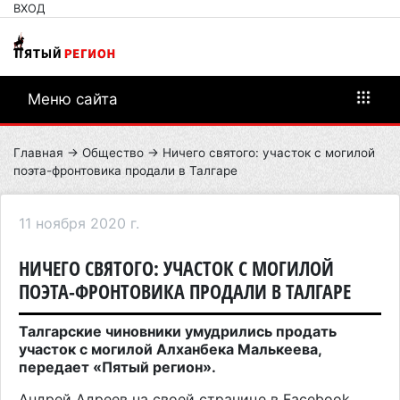
ВХОД
Меню сайта
Главная
→
Общество
→ Ничего святого: участок с могилой
поэта-фронтовика продали в Талгаре
11 ноября 2020 г.
НИЧЕГО СВЯТОГО: УЧАСТОК С МОГИЛОЙ
ПОЭТА-ФРОНТОВИКА ПРОДАЛИ В ТАЛГАРЕ
Талгарские чиновники умудрились продать
участок с могилой Алханбека Малькеева,
передает «Пятый регион».
Андрей Адреев на своей
странице
в Facebook