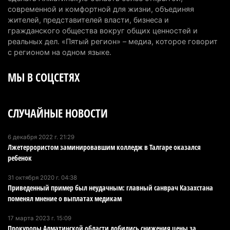
7 августа 2026 г. 06:28
273
современной и комфортной для жизни, объединяя
жителей, представителей власти, бизнеса и
В Алматинской области отменили приговор за
гражданского общества вокруг общих ценностей и
наркотики из-за того, что подсудимому не дали
реальных дел. «Пятый регион» – медиа, которое говорит
последнее слово
с регионом на одном языке.
6 августа 2026 г. 17:04
166
МЫ В СОЦСЕТЯХ
Проезд по БАКАД резко подорожал: в
Алматинской области начали действовать новые
СЛУЧАЙНЫЕ НОВОСТИ
тарифы
6 августа 2026 г. 14:36
244
6 декабря 2022 г. 21:29
Лжетеррористом заминировавшим колледж в Талгаре оказался
Сильнейшие дзюдоисты мира приехали на
ребенок
сборы в Алматинскую область
6 августа 2026 г. 12:12
195
31 октября 2020 г. 04:38
Приведенный пример был неудачным: главный санврач Казахстана
Первый раз с ИИ в первый класс: казахстанских
поменял мнение о выплатах медикам
первоклассников начнут учить искусственному
17 марта 2023 г. 15:09
интеллекту
Прокуроры Алматинской области добились снижения цены за