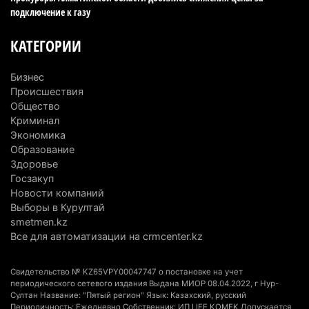
6 августа 2026 г. 10:47
194
подключение к газу
Казахстанцы назвали доход, при котором не
КАТЕГОРИИ
считают себя бедными
6 августа 2026 г. 09:52
180
Бизнес
Происшествия
Пожар в Аксайском ущелье под Алматы
Общество
полностью ликвидирован спустя три дня
Криминал
Экономика
6 августа 2026 г. 08:51
254
Образование
Здоровье
Минэкологии опровергло фото тигра возле села
Госзакуп
в Алматинской области
Новости компаний
5 августа 2026 г. 17:06
226
Выборы в Курултай
smetmen.kz
Казахстан стал лидером Центральной Азии в
Все для автоматизации на crmcenter.kz
мировом рейтинге благополучия
5 августа 2026 г. 13:55
294
Свидетельство № KZ65VPY00047747 о постановке на учет
периодического сетевого издания Выдана МИОР 08.04.2022, г Нур-
Султан Название: "Пятый регион" Язык: Казахский, русский
Казахстан может начать выпуск экологичного
Периодичность: Ежедневно Собственник: ИП LIFE KOMEK Допускается