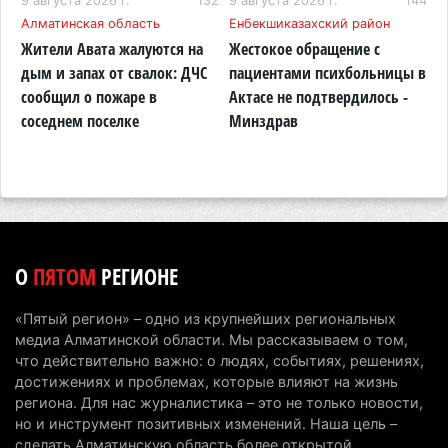
94
9 августа 2026 г.
132
9 августа 2026 г.
144
9
области приостановили лицензии 149 компаний
Алматинская область
Енбекшиказахский район
К
Жители Авата жалуются на
Жестокое обращение с
Н
7 августа 2026 г. 16:57
177
дым и запах от свалок: ДЧС
пациентами психбольницы в
К
Казахстанские абитуриенты узнали, кто получил
сообщил о пожаре в
Актасе не подтвердилось -
н
образовательные гранты
соседнем поселке
Минздрав
п
о
7 августа 2026 г. 15:24
252
Онкопациентов в Алматинской области лечат в
морских контейнерах
7 августа 2026 г. 11:24
190
О
ПЯТОМ
РЕГИОНЕ
В Талгарском районе загорелись строительные
отходы: пожар охватил 300 квадратных метров
«Пятый регион» – одно из крупнейших региональных
карьера
медиа Алматинской области. Мы рассказываем о том,
7 августа 2026 г. 09:52
220
что действительно важно: о людях, событиях, решениях,
достижениях и проблемах, которые влияют на жизнь
Жители Алматы и Алматинской области смогут
региона. Для нас журналистика – это не только новости,
но и инструмент позитивных изменений. Наша цель –
увидеть долги своего дома в квитанциях за свет
сделать Алматинскую область более открытой,