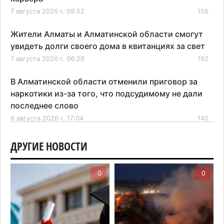
7 августа 2026 г. 09:52
156
Жители Алматы и Алматинской области смогут
увидеть долги своего дома в квитанциях за свет
7 августа 2026 г. 06:28
192
В Алматинской области отменили приговор за
наркотики из-за того, что подсудимому не дали
последнее слово
6 августа 2026 г. 17:04
145
Проезд по БАКАД резко подорожал: в
ДРУГИЕ НОВОСТИ
Алматинской области начали действовать новые
тарифы
0
0
6 августа 2026 г. 14:36
194
Сильнейшие дзюдоисты мира приехали на
сборы в Алматинскую область