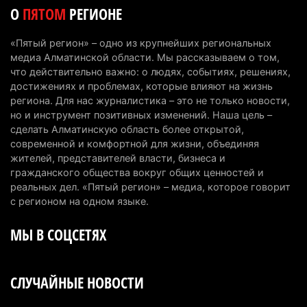
Казахстан стал лидером Центральной Азии в
О
ПЯТОМ
РЕГИОНЕ
мировом рейтинге благополучия
5 августа 2026 г. 13:55
258
«Пятый регион» – одно из крупнейших региональных
медиа Алматинской области. Мы рассказываем о том,
Казахстан может начать выпуск экологичного
что действительно важно: о людях, событиях, решениях,
топлива для самолетов: пилотный проект
достижениях и проблемах, которые влияют на жизнь
запустят в Алатау
региона. Для нас журналистика – это не только новости,
но и инструмент позитивных изменений. Наша цель –
5 августа 2026 г. 12:32
191
сделать Алматинскую область более открытой,
современной и комфортной для жизни, объединяя
Туриста с тяжелыми травмами эвакуировали в
жителей, представителей власти, бизнеса и
горах Алматинской области после камнепада
гражданского общества вокруг общих ценностей и
5 августа 2026 г. 11:23
162
реальных дел. «Пятый регион» – медиа, которое говорит
с регионом на одном языке.
Хозяина собак, едва не загрызших ребенка в
МЫ В СОЦСЕТЯХ
Алматинской области, судят спустя год после
трагедии
5 августа 2026 г. 09:17
161
СЛУЧАЙНЫЕ НОВОСТИ
В Алматинской области запустят производство