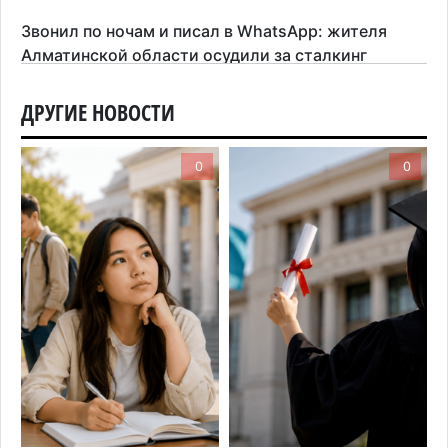
Звонил по ночам и писал в WhatsApp: жителя
Алматинской области осудили за сталкинг
8 августа 2026 г. 08:04
181
ДРУГИЕ НОВОСТИ
На фоне строительного бума в Алматинской
области приостановили лицензии 149 компаний
0
0
7 августа 2026 г. 16:57
167
Казахстанские абитуриенты узнали, кто получил
образовательные гранты
7 августа 2026 г. 15:24
225
Онкопациентов в Алматинской области лечат в
морских контейнерах
7 августа 2026 г. 11:24
179
В Талгарском районе загорелись строительные
отходы: пожар охватил 300 квадратных метров