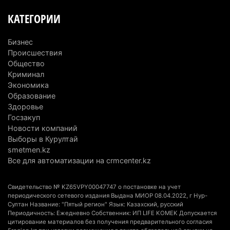
Казахстан стал лидером Центральной Азии в
КАТЕГОРИИ
мировом рейтинге благополучия
5 августа 2026 г. 13:55
285
Бизнес
Происшествия
Казахстан может начать выпуск экологичного
Общество
топлива для самолетов: пилотный проект
Криминал
запустят в Алатау
Экономика
Образование
5 августа 2026 г. 12:32
221
Здоровье
Госзакуп
Туриста с тяжелыми травмами эвакуировали в
Новости компаний
горах Алматинской области после камнепада
Выборы в Курултай
5 августа 2026 г. 11:23
186
smetmen.kz
Все для автоматизации на crmcenter.kz
Хозяина собак, едва не загрызших ребенка в
Алматинской области, судят спустя год после
Свидетельство № KZ65VPY00047747 о постановке на учет
трагедии
периодического сетевого издания Выдана МИОР 08.04.2022, г Нур-
Султан Название: "Пятый регион" Язык: Казахский, русский
5 августа 2026 г. 09:17
181
Периодичность: Ежедневно Собственник: ИП LIFE KOMEK Допускается
цитирование материалов без получения предварительного согласия
В Алматинской области запустят производство