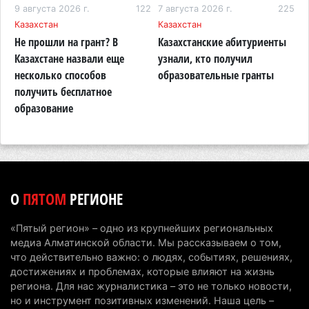
карьера
75
9 августа 2026 г.
122
7 августа 2026 г.
225
7
Казахстан
Казахстан
Т
7 августа 2026 г. 09:52
206
Не прошли на грант? В
Казахстанские абитуриенты
В
Жители Алматы и Алматинской области смогут
м
Казахстане назвали еще
узнали, кто получил
з
увидеть долги своего дома в квитанциях за свет
несколько способов
образовательные гранты
о
получить бесплатное
к
7 августа 2026 г. 06:28
264
образование
В Алматинской области отменили приговор за
наркотики из-за того, что подсудимому не дали
последнее слово
6 августа 2026 г. 17:04
158
О
ПЯТОМ
РЕГИОНЕ
Проезд по БАКАД резко подорожал: в
Алматинской области начали действовать новые
«Пятый регион» – одно из крупнейших региональных
тарифы
медиа Алматинской области. Мы рассказываем о том,
6 августа 2026 г. 14:36
227
что действительно важно: о людях, событиях, решениях,
достижениях и проблемах, которые влияют на жизнь
Сильнейшие дзюдоисты мира приехали на
региона. Для нас журналистика – это не только новости,
но и инструмент позитивных изменений. Наша цель –
сборы в Алматинскую область