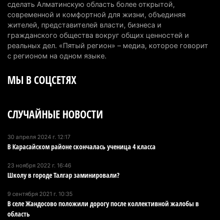
сделать Алматинскую область более открытой,
6 августа 2026 г. 12:12
184
современной и комфортной для жизни, объединяя
жителей, представителей власти, бизнеса и
Первый раз с ИИ в первый класс: казахстанских
гражданского общества вокруг общих ценностей и
первоклассников начнут учить искусственному
реальных дел. «Пятый регион» – медиа, которое говорит
интеллекту
с регионом на одном языке.
6 августа 2026 г. 10:47
184
МЫ В СОЦСЕТЯХ
Казахстанцы назвали доход, при котором не
считают себя бедными
СЛУЧАЙНЫЕ НОВОСТИ
6 августа 2026 г. 09:52
171
Пожар в Аксайском ущелье под Алматы
30 апреля 2024 г. 12:17
В Карасайском районе скончалась ученица 4 класса
полностью ликвидирован спустя три дня
6 августа 2026 г. 08:51
247
23 ноября 2022 г. 16:46
Школу в городе Талгар заминировали?
Минэкологии опровергло фото тигра возле села
в Алматинской области
9 сентября 2021 г. 10:35
В селе Жандосово положили дорогу после коллективной жалобы в
5 августа 2026 г. 17:06
219
область