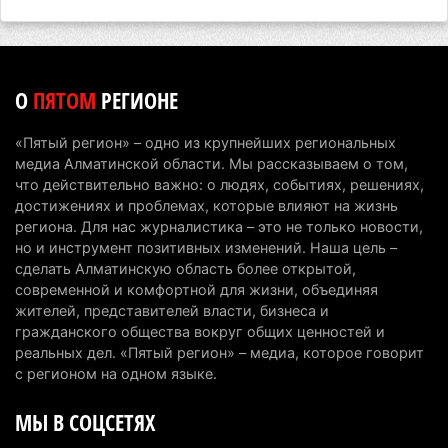
в Алматинской области
5 августа 2026 г. 17:06
192
Казахстан стал лидером Центральной Азии в
О
ПЯТОМ
РЕГИОНЕ
мировом рейтинге благополучия
5 августа 2026 г. 13:55
257
«Пятый регион» – одно из крупнейших региональных
медиа Алматинской области. Мы рассказываем о том,
Казахстан может начать выпуск экологичного
что действительно важно: о людях, событиях, решениях,
топлива для самолетов: пилотный проект
достижениях и проблемах, которые влияют на жизнь
запустят в Алатау
региона. Для нас журналистика – это не только новости,
но и инструмент позитивных изменений. Наша цель –
5 августа 2026 г. 12:32
191
сделать Алматинскую область более открытой,
современной и комфортной для жизни, объединяя
Туриста с тяжелыми травмами эвакуировали в
жителей, представителей власти, бизнеса и
горах Алматинской области после камнепада
гражданского общества вокруг общих ценностей и
5 августа 2026 г. 11:23
162
реальных дел. «Пятый регион» – медиа, которое говорит
с регионом на одном языке.
Хозяина собак, едва не загрызших ребенка в
МЫ В СОЦСЕТЯХ
Алматинской области, судят спустя год после
трагедии