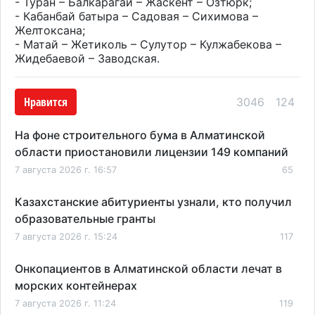
- Туран – Балкарагай – Жаскент – Озтюрк;
- Кабанбай батыра – Садовая – Сихимова –
Желтоксана;
- Матай – Жетиколь – Сулутор – Кулжабекова –
Жидебаевой – Заводская.
Нравится
3046
124
На фоне строительного бума в Алматинской
области приостановили лицензии 149 компаний
7 августа 2026 г. 16:57
65
Казахстанские абитуриенты узнали, кто получил
образовательные гранты
7 августа 2026 г. 15:24
117
Онкопациентов в Алматинской области лечат в
морских контейнерах
7 августа 2026 г. 11:24
119