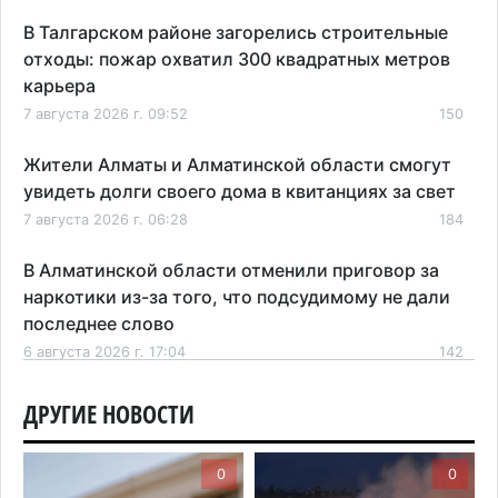
В Талгарском районе загорелись строительные
отходы: пожар охватил 300 квадратных метров
карьера
7 августа 2026 г. 09:52
150
Жители Алматы и Алматинской области смогут
увидеть долги своего дома в квитанциях за свет
7 августа 2026 г. 06:28
184
В Алматинской области отменили приговор за
наркотики из-за того, что подсудимому не дали
последнее слово
6 августа 2026 г. 17:04
142
Проезд по БАКАД резко подорожал: в
ДРУГИЕ НОВОСТИ
Алматинской области начали действовать новые
тарифы
0
0
6 августа 2026 г. 14:36
192