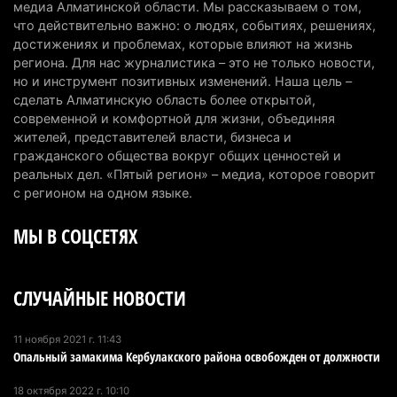
медиа Алматинской области. Мы рассказываем о том,
7 августа 2026 г. 09:52
221
что действительно важно: о людях, событиях, решениях,
достижениях и проблемах, которые влияют на жизнь
Жители Алматы и Алматинской области смогут
региона. Для нас журналистика – это не только новости,
но и инструмент позитивных изменений. Наша цель –
увидеть долги своего дома в квитанциях за свет
сделать Алматинскую область более открытой,
7 августа 2026 г. 06:28
273
современной и комфортной для жизни, объединяя
жителей, представителей власти, бизнеса и
В Алматинской области отменили приговор за
гражданского общества вокруг общих ценностей и
наркотики из-за того, что подсудимому не дали
реальных дел. «Пятый регион» – медиа, которое говорит
последнее слово
с регионом на одном языке.
6 августа 2026 г. 17:04
166
МЫ В СОЦСЕТЯХ
Проезд по БАКАД резко подорожал: в
Алматинской области начали действовать новые
СЛУЧАЙНЫЕ НОВОСТИ
тарифы
6 августа 2026 г. 14:36
244
11 ноября 2021 г. 11:43
Опальный замакима Кербулакского района освобожден от должности
Сильнейшие дзюдоисты мира приехали на
сборы в Алматинскую область
18 октября 2022 г. 10:10