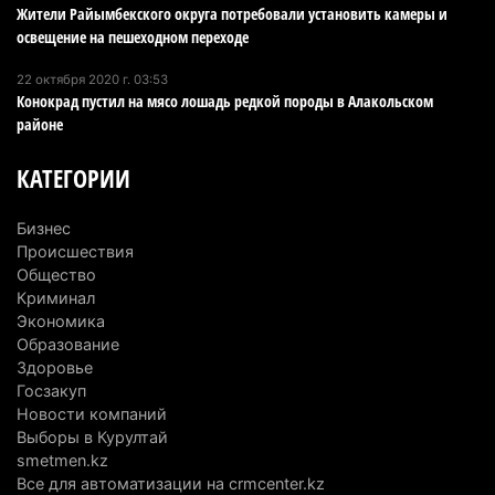
6 августа 2026 г. 12:12
195
Жители Райымбекского округа потребовали установить камеры и
освещение на пешеходном переходе
Первый раз с ИИ в первый класс: казахстанских
22 октября 2020 г. 03:53
первоклассников начнут учить искусственному
Конокрад пустил на мясо лошадь редкой породы в Алакольском
интеллекту
районе
6 августа 2026 г. 10:47
194
КАТЕГОРИИ
Казахстанцы назвали доход, при котором не
считают себя бедными
Бизнес
6 августа 2026 г. 09:52
180
Происшествия
Общество
Пожар в Аксайском ущелье под Алматы
Криминал
полностью ликвидирован спустя три дня
Экономика
Образование
6 августа 2026 г. 08:51
254
Здоровье
Госзакуп
Минэкологии опровергло фото тигра возле села
Новости компаний
в Алматинской области
Выборы в Курултай
5 августа 2026 г. 17:06
226
smetmen.kz
Все для автоматизации на crmcenter.kz