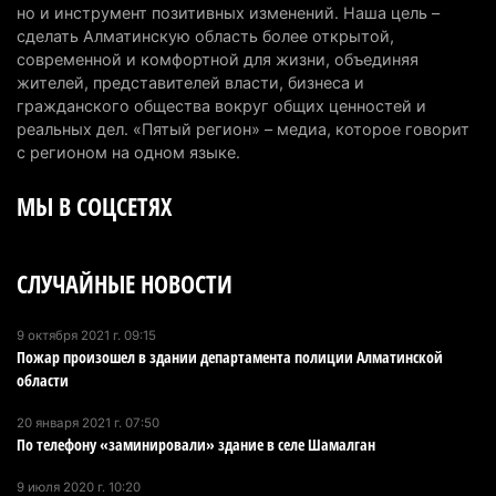
но и инструмент позитивных изменений. Наша цель –
6 августа 2026 г. 09:52
164
сделать Алматинскую область более открытой,
современной и комфортной для жизни, объединяя
Пожар в Аксайском ущелье под Алматы
жителей, представителей власти, бизнеса и
полностью ликвидирован спустя три дня
гражданского общества вокруг общих ценностей и
6 августа 2026 г. 08:51
238
реальных дел. «Пятый регион» – медиа, которое говорит
с регионом на одном языке.
Минэкологии опровергло фото тигра возле села
МЫ В СОЦСЕТЯХ
в Алматинской области
5 августа 2026 г. 17:06
214
СЛУЧАЙНЫЕ НОВОСТИ
Казахстан стал лидером Центральной Азии в
мировом рейтинге благополучия
5 августа 2026 г. 13:55
277
9 октября 2021 г. 09:15
Пожар произошел в здании департамента полиции Алматинской
области
Казахстан может начать выпуск экологичного
топлива для самолетов: пилотный проект
20 января 2021 г. 07:50
запустят в Алатау
По телефону «заминировали» здание в селе Шамалган
5 августа 2026 г. 12:32
213
9 июля 2020 г. 10:20