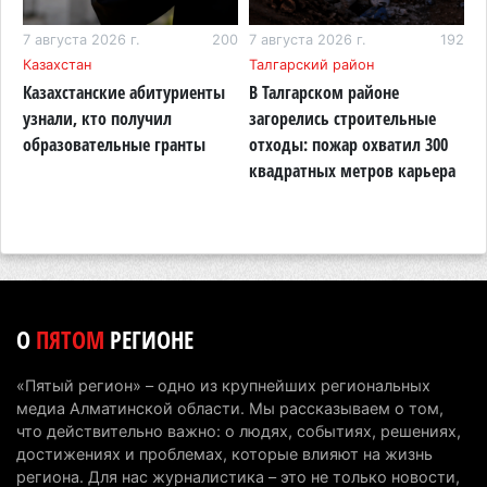
последнее слово
87
6 августа 2026 г. 17:04
7 августа 2026 г.
200
7 августа 2026 г.
153
192
6
Казахстан
Талгарский район
А
Проезд по БАКАД резко подорожал: в
Казахстанские абитуриенты
В Талгарском районе
П
Алматинской области начали действовать новые
узнали, кто получил
загорелись строительные
п
тарифы
образовательные гранты
отходы: пожар охватил 300
о
квадратных метров карьера
н
6 августа 2026 г. 14:36
218
Сильнейшие дзюдоисты мира приехали на
сборы в Алматинскую область
6 августа 2026 г. 12:12
177
Первый раз с ИИ в первый класс: казахстанских
О
ПЯТОМ
РЕГИОНЕ
первоклассников начнут учить искусственному
интеллекту
«Пятый регион» – одно из крупнейших региональных
6 августа 2026 г. 10:47
174
медиа Алматинской области. Мы рассказываем о том,
что действительно важно: о людях, событиях, решениях,
Казахстанцы назвали доход, при котором не
достижениях и проблемах, которые влияют на жизнь
считают себя бедными
региона. Для нас журналистика – это не только новости,