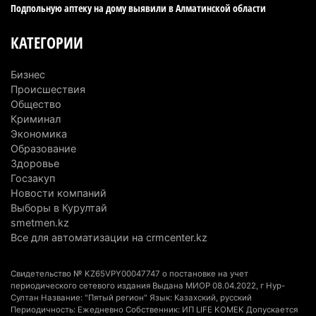
Подпольную аптеку на дому выявили в Алматинской области
Туриста с тяжелыми травмами эвакуировали в
горах Алматинской области после камнепада
КАТЕГОРИИ
5 августа 2026 г. 11:23
183
Бизнес
Хозяина собак, едва не загрызших ребенка в
Происшествия
Алматинской области, судят спустя год после
Общество
трагедии
Криминал
5 августа 2026 г. 09:17
174
Экономика
Образование
В Алматинской области запустят производство
Здоровье
Госзакуп
катеров для Formula-1 H2O и откроют академию
Новости компаний
пилотов
Выборы в Курултай
5 августа 2026 г. 08:29
202
smetmen.kz
Все для автоматизации на crmcenter.kz
В Alatau City Authority назначили нового
директора по коммуникациям
Свидетельство № KZ65VPY00047747 о постановке на учет
4 августа 2026 г. 20:22
115
периодического сетевого издания Выдана МИОР 08.04.2022, г Нур-
Султан Название: "Пятый регион" Язык: Казахский, русский
Периодичность: Ежедневно Собственник: ИП LIFE KOMEK Допускается
Партия «Әділет» предложила превратить