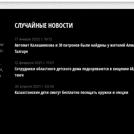
6 а
По
по
СЛУЧАЙНЫЕ НОВОСТИ
6 а
17 января 2022 г. 19:12
Ми
Мы
Автомат Калашникова и 30 патронов были найдены у жителей Алм
во
о:
Талгаре
5 а
.
12 февраля 2021 г. 11:07
Сотрудники областного детского дома подозреваются в хищении 68
и,
Ка
тенге
а
Аз
30 апреля 2021 г. 03:34
5 а
Казахстанские дети смогут бесплатно посещать кружки и секции
Ка
эк
пи
5 а