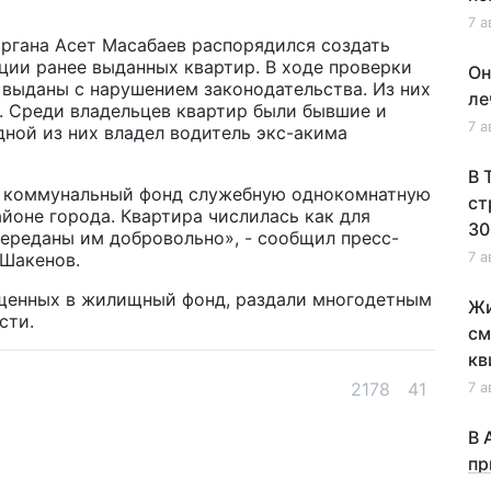
7 а
ргана Асет Масабаев распорядился создать
ции ранее выданных квартир. В ходе проверки
Он
и выданы с нарушением законодательства. Из них
ле
р. Среди владельцев квартир были бывшие и
7 а
ной из них владел водитель экс-акима
В 
й коммунальный фонд служебную однокомнатную
ст
йоне города. Квартира числилась как для
30
переданы им добровольно», - сообщил пресс-
 Шакенов.
7 а
ащенных в жилищный фонд, раздали многодетным
Жи
сти.
см
кв
2178
41
7 а
В 
пр
по