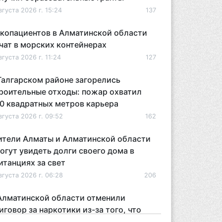
вгуста 2026 г. 15:24
137
копациентов в Алматинской области
чат в морских контейнерах
вгуста 2026 г. 11:24
127
Талгарском районе загорелись
роительные отходы: пожар охватил
0 квадратных метров карьера
вгуста 2026 г. 09:52
162
тели Алматы и Алматинской области
огут увидеть долги своего дома в
итанциях за свет
вгуста 2026 г. 06:28
206
Алматинской области отменили
иговор за наркотики из-за того, что
дсудимому не дали последнее слово