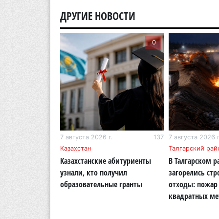
ДРУГИЕ НОВОСТИ
0
0
г.
268
7 августа 2026 г.
137
7 августа 2026 г
бласть
Казахстан
Талгарский рай
тигр вновь
Казахстанские абитуриенты
В Талгарском р
кую природу
узнали, кто получил
загорелись ст
области
образовательные гранты
отходы: пожар 
квадратных ме