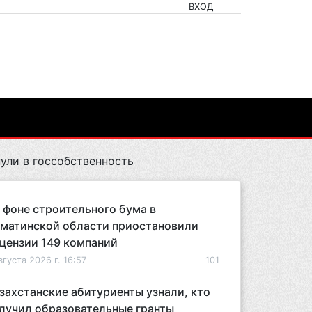
ВХОД
ули в госсобственность
 фоне строительного бума в
матинской области приостановили
цензии 149 компаний
вгуста 2026 г. 16:57
101
захстанские абитуриенты узнали, кто
лучил образовательные гранты