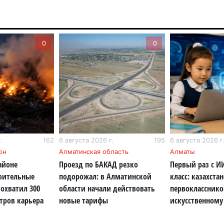
6 а
Пр
0
0
Ал
де
6 а
Си
на
6 а
.
162
6 августа 2026 г.
195
6 августа 2026 г
Пе
он
Алматинская область
Алматы
ка
айоне
Проезд по БАКАД резко
Первый раз с И
уч
роительные
подорожал: в Алматинской
класс: казахста
6 а
охватил 300
области начали действовать
первокласснико
тров карьера
новые тарифы
искусственному
Ка
не