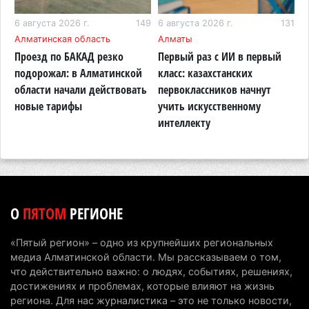
Туриста с тяжелыми травмами эвакуировали в
горах Алматинской области после камнепада
04
6 августа 2026 г.
149
6 августа 2026 г.
131
5
Алматинская область
Алматы
А
5 августа 2026 г. 11:23
154
Проезд по БАКАД резко
Первый раз с ИИ в первый
К
Хозяина собак, едва не загрызших ребенка в
подорожал: в Алматинской
класс: казахстанских
в
Алматинской области, судят спустя год после
области начали действовать
первоклассников начнут
т
трагедии
новые тарифы
учить искусственному
п
интеллекту
А
5 августа 2026 г. 09:17
144
В Алматинской области запустят производство
катеров для Formula-1 H2O и откроют академию
пилотов
5 августа 2026 г. 08:29
170
О
ПЯТОМ
РЕГИОНЕ
В Alatau City Authority назначили нового
«Пятый регион» – одно из крупнейших региональных
директора по коммуникациям
медиа Алматинской области. Мы рассказываем о том,
4 августа 2026 г. 20:22
93
что действительно важно: о людях, событиях, решениях,
достижениях и проблемах, которые влияют на жизнь
Партия «Әділет» предложила превратить
региона. Для нас журналистика – это не только новости,