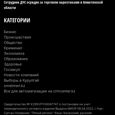
Сотрудник ДЧС осужден за торговлю наркотиками в Алматинской
области
Выборы в Курултай: Алматинская область вошла
в число регионов с самым большим
КАТЕГОРИИ
количеством избирателей
4 августа 2026 г. 09:09
192
Бизнес
Происшествия
«От экспорта сырья - к сложным
Общество
производствам»: партия «Әділет» представила в
Криминал
Актобе план диверсификации
Экономика
Образование
3 августа 2026 г. 20:46
162
Здоровье
Госзакуп
Солдат-срочник выпал из окна четвертого этажа
Новости компаний
казармы в Конаеве
Выборы в Курултай
3 августа 2026 г. 18:08
182
smetmen.kz
Все для автоматизации на crmcenter.kz
Спустя 78 лет тигр вновь вернулся в дикую
природу Алматинской области
Свидетельство № KZ65VPY00047747 о постановке на учет
3 августа 2026 г. 16:16
257
периодического сетевого издания Выдана МИОР 08.04.2022, г Нур-
Султан Название: "Пятый регион" Язык: Казахский, русский