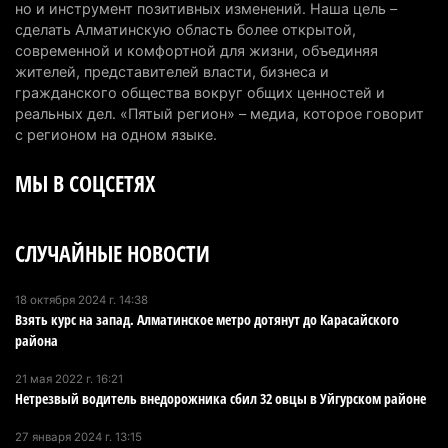
но и инструмент позитивных изменений. Наша цель –
университеты в центры технологий и новых
сделать Алматинскую область более открытой,
рабочих мест
современной и комфортной для жизни, объединяя
4 августа 2026 г. 15:11
156
жителей, представителей власти, бизнеса и
гражданского общества вокруг общих ценностей и
В Алматинской области назначили нового
реальных дел. «Пятый регион» – медиа, которое говорит
председателя административного суда
с регионом на одном языке.
4 августа 2026 г. 14:29
132
МЫ В СОЦСЕТЯХ
В Алматинской области второй день не могут
потушить пожар в Аксайском ущелье
СЛУЧАЙНЫЕ НОВОСТИ
4 августа 2026 г. 13:02
204
В Алматы приостановили лицензии 350
18 октября 2024 г. 14:38
Взять курс на запад. Алматинское метро дотянут до Карасайского
строительным компаниям
района
4 августа 2026 г. 12:06
234
21 мая 2022 г. 16:21
В команде акима Алатау новое назначение: кто
Нетрезвый водитель внедорожника сбил 32 овцы в Уйгурском районе
возглавил аппарат города
27 января 2024 г. 13:15
4 августа 2026 г. 11:40
148