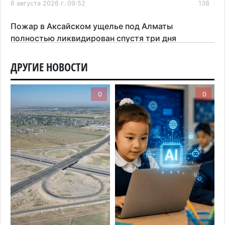
6 августа 2026 г. 09:52
138
Пожар в Аксайском ущелье под Алматы
полностью ликвидирован спустя три дня
6 августа 2026 г. 08:51
181
ДРУГИЕ НОВОСТИ
Минэкологии опровергло фото тигра возле села
в Алматинской области
0
0
5 августа 2026 г. 17:06
183
Казахстан стал лидером Центральной Азии в
мировом рейтинге благополучия
5 августа 2026 г. 13:55
243
Казахстан может начать выпуск экологичного
топлива для самолетов: пилотный проект
запустят в Алатау
5 августа 2026 г. 12:32
182