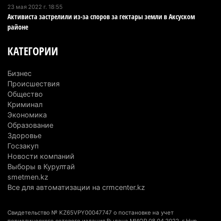
23 мая 2022 г. 18:55
4 августа 2026 г. 11:40
148
Активиста застрелили из-за споров за гектары земли в Аксуском
районе
Выборы в Курултай: Алматинская область вошла
в число регионов с самым большим
КАТЕГОРИИ
количеством избирателей
4 августа 2026 г. 09:09
192
Бизнес
Происшествия
«От экспорта сырья - к сложным
Общество
производствам»: партия «Әділет» представила в
Криминал
Актобе план диверсификации
Экономика
Образование
3 августа 2026 г. 20:46
161
Здоровье
Госзакуп
Солдат-срочник выпал из окна четвертого этажа
Новости компаний
казармы в Конаеве
Выборы в Курултай
3 августа 2026 г. 18:08
182
smetmen.kz
Все для автоматизации на crmcenter.kz
Спустя 78 лет тигр вновь вернулся в дикую
природу Алматинской области
Свидетельство № KZ65VPY00047747 о постановке на учет
3 августа 2026 г. 16:16
257
периодического сетевого издания Выдана МИОР 08.04.2022, г Нур-