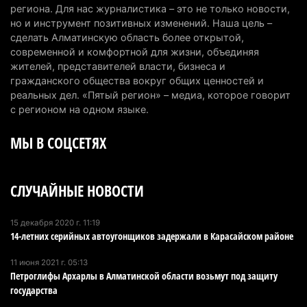
Партия «Әділет» предложила превратить
региона. Для нас журналистика – это не только новости,
но и инструмент позитивных изменений. Наша цель –
университеты в центры технологий и новых
сделать Алматинскую область более открытой,
рабочих мест
современной и комфортной для жизни, объединяя
4 августа 2026 г. 15:11
156
жителей, представителей власти, бизнеса и
гражданского общества вокруг общих ценностей и
В Алматинской области назначили нового
реальных дел. «Пятый регион» – медиа, которое говорит
председателя административного суда
с регионом на одном языке.
4 августа 2026 г. 14:29
132
МЫ В СОЦСЕТЯХ
В Алматинской области второй день не могут
потушить пожар в Аксайском ущелье
СЛУЧАЙНЫЕ НОВОСТИ
4 августа 2026 г. 13:02
204
В Алматы приостановили лицензии 350
15 декабря 2020 г. 11:19
14-летних серийных автоугонщиков задержали в Карасайском районе
строительным компаниям
4 августа 2026 г. 12:06
233
11 июня 2021 г. 05:13
Петроглифы Архарлы в Алматинской области возьмут под защиту
В команде акима Алатау новое назначение: кто
государства
возглавил аппарат города