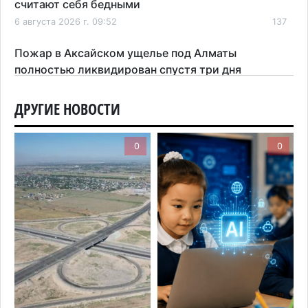
считают себя бедными
6 августа 2026 г. 09:52
137
Пожар в Аксайском ущелье под Алматы
полностью ликвидирован спустя три дня
6 августа 2026 г. 08:51
180
ДРУГИЕ НОВОСТИ
Минэкологии опровергло фото тигра возле села
в Алматинской области
0
0
5 августа 2026 г. 17:06
182
Казахстан стал лидером Центральной Азии в
мировом рейтинге благополучия
5 августа 2026 г. 13:55
243
Казахстан может начать выпуск экологичного
топлива для самолетов: пилотный проект
запустят в Алатау
5 августа 2026 г. 12:32
182