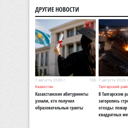
ДРУГИЕ НОВОСТИ
0
0
г.
268
7 августа 2026 г.
138
7 августа 2026 г
бласть
Казахстан
Талгарский рай
тигр вновь
Казахстанские абитуриенты
В Талгарском р
кую природу
узнали, кто получил
загорелись ст
области
образовательные гранты
отходы: пожар 
квадратных ме