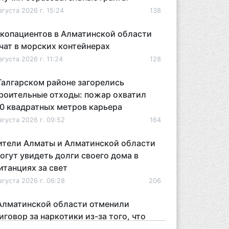
вгуста 2026 г. 15:24
138
копациентов в Алматинской области
чат в морских контейнерах
вгуста 2026 г. 11:24
128
Талгарском районе загорелись
роительные отходы: пожар охватил
0 квадратных метров карьера
вгуста 2026 г. 09:52
164
тели Алматы и Алматинской области
огут увидеть долги своего дома в
итанциях за свет
вгуста 2026 г. 06:28
206
Алматинской области отменили
иговор за наркотики из-за того, что
дсудимому не дали последнее слово