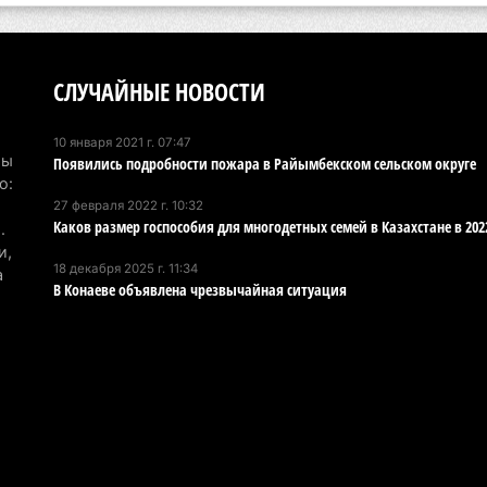
6 а
По
по
СЛУЧАЙНЫЕ НОВОСТИ
6 а
10 января 2021 г. 07:47
Ми
Мы
Появились подробности пожара в Райымбекском сельском округе
во
о:
27 февраля 2022 г. 10:32
5 а
Каков размер госпособия для многодетных семей в Казахстане в 202
.
и,
Ка
18 декабря 2025 г. 11:34
а
Аз
В Конаеве объявлена чрезвычайная ситуация
5 а
Ка
эк
пи
5 а