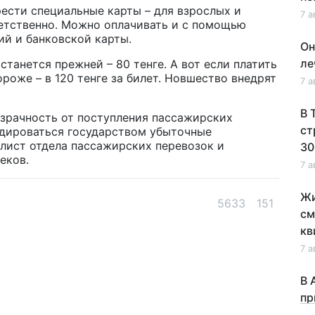
ести специальные карты – для взрослых и
7 а
ветственно. Можно оплачивать и с помощью
й и банковской карты.
Он
ле
танется прежней – 80 тенге. А вот если платить
роже – в 120 тенге за билет. Новшество внедрят
7 а
В 
озрачность от поступления пассажирских
ст
идироваться государством убыточные
алист отдела пассажирских перевозок и
30
еков.
7 а
Жи
5633
151
см
кв
7 а
В 
пр
по