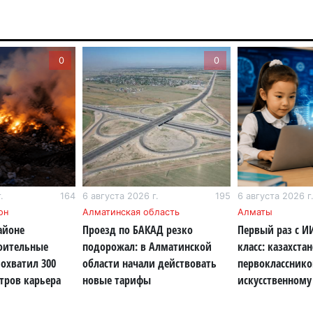
6 а
Пр
0
0
Ал
де
6 а
Си
на
6 а
.
164
6 августа 2026 г.
195
6 августа 2026 г
Пе
он
Алматинская область
Алматы
ка
айоне
Проезд по БАКАД резко
Первый раз с И
уч
роительные
подорожал: в Алматинской
класс: казахста
6 а
охватил 300
области начали действовать
первокласснико
тров карьера
новые тарифы
искусственному
Ка
не