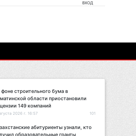
ВХОД
 фоне строительного бума в
матинской области приостановили
цензии 149 компаний
вгуста 2026 г. 16:57
101
захстанские абитуриенты узнали, кто
лучил образовательные гранты