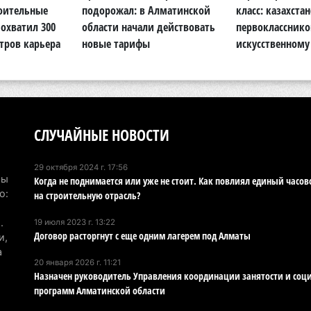
6 а
роительные
подорожал: в Алматинской
класс: казахста
охватил 300
области начали действовать
первокласснико
По
тров карьера
новые тарифы
искусственному
по
6 а
Ми
во
СЛУЧАЙНЫЕ НОВОСТИ
5 а
Ка
29 октября 2024 г. 17:56
Мы
Когда не поднимается или уже не стоит. Как повлиял единый часов
Аз
о:
на строительную отрасль?
5 а
.
19 июля 2023 г. 13:22
Ка
Договор расторгнут с еще одним лагерем под Алматы
и,
эк
а
20 января 2026 г. 11:21
пи
Назначен руководитель Управления координации занятости и соц
5 а
программ Алматинской области