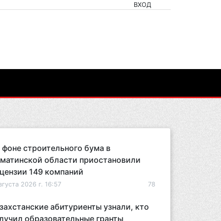
ВХОД
 фоне строительного бума в
матинской области приостановили
цензии 149 компаний
вгуста 2026 г. 16:57
78
захстанские абитуриенты узнали, кто
лучил образовательные гранты