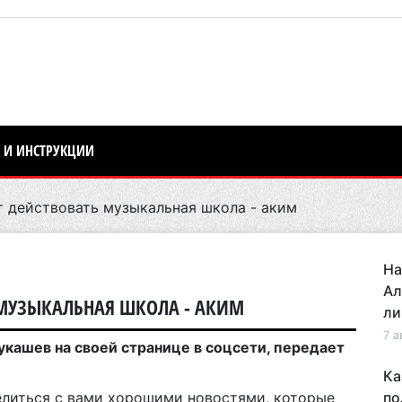
 И ИНСТРУКЦИИ
т действовать музыкальная школа - аким
На
Ал
Ь МУЗЫКАЛЬНАЯ ШКОЛА - АКИМ
ли
7 а
кашев на своей странице в соцсети, передает
Ка
елиться с вами хорошими новостями, которые
по