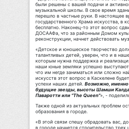
были решены с вашей подачи и активно
музыкальной школы. В свое время здан
перешло в частные руки. В настоящее в
государственного Храма искусства, в к
бесплатно. Наконец-то этот вопрос сдв
ДОСААФа, что за районным Домом культ
реконструкции, начнет действовать му
«Детское и юношеское творчество долж
талантливых детей, уверен, что и в на
которым нужна поддержка и реализация
наши юные земляки успешно выступают 
что им негде заниматься или сложно на
искусств этот вопрос в Каскелене буд
успехи наших детей.
Возможно, именно
будущие звезды, высоты Шамши Калда
Паваротти или "The Queen"
», - подели
Также одной из актуальных проблем ос
образования в городе.
«В этой связи спешу обрадовать вас, д
в городе начнется строительство трех 