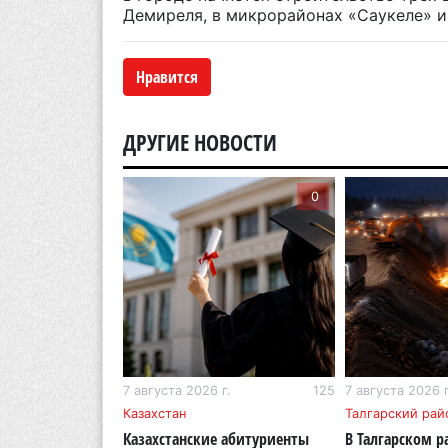
Демиреля, в микрорайонах «Саукеле» и
Нравится
ДРУГИЕ НОВОСТИ
0
0
г.
268
7 августа 2026 г.
125
7 августа 2026 г
бласть
Казахстан
Талгарский рай
тигр вновь
Казахстанские абитуриенты
В Талгарском р