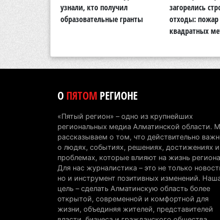
кую природу
узнали, кто получил
загорелись ст
области
образовательные гранты
отходы: пожар 
квадратных ме
О
ПЯТОМ
РЕГИОНЕ
«Пятый регион» – одно из крупнейших
региональных медиа Алматинской области. 
рассказываем о том, что действительно важн
о людях, событиях, решениях, достижениях и
проблемах, которые влияют на жизнь региона
Для нас журналистика – это не только новост
но и инструмент позитивных изменений. Наш
цель – сделать Алматинскую область более
открытой, современной и комфортной для
жизни, объединяя жителей, представителей
власти, бизнеса и гражданского общества