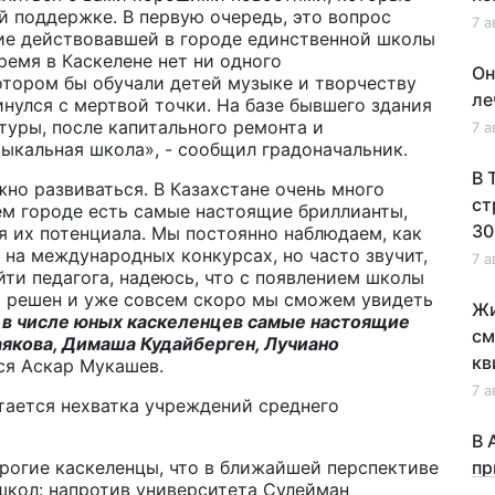
й поддержке. В первую очередь, это вопрос
7 а
ие действовавшей в городе единственной школы
ремя в Каскелене нет ни одного
Он
отором бы обучали детей музыке и творчеству
ле
инулся с мертвой точки. На базе бывшего здания
уры, после капитального ремонта и
7 а
зыкальная школа», - сообщил градоначальник.
В 
но развиваться. В Казахстане очень много
ст
шем городе есть самые настоящие бриллианты,
30
 их потенциала. Мы постоянно наблюдаем, как
на международных конкурсах, но часто звучит,
7 а
йти педагога, надеюсь, что с появлением школы
ет решен и уже совсем скоро мы сможем увидеть
Жи
 в числе юных каскеленцев самые настоящие
см
якова, Димаша Кудайберген, Лучиано
кв
лся Аскар Мукашев.
7 а
тается нехватка учреждений среднего
В 
орогие каскеленцы, что в ближайшей перспективе
пр
школ: напротив университета Сулейман
по