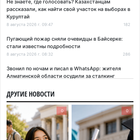
Не знаете, где голосовать? Казахстанцам
рассказали, как найти свой участок на выборах в
Курултай
8 августа 2026 г. 09:47
182
Пугающий пожар сняли очевидцы в Байсерке:
стали известны подробности
8 августа 2026 г. 08:32
286
Звонил по ночам и писал в WhatsApp: жителя
Алматинской области осудили за сталкинг
8 августа 2026 г. 08:04
183
ДРУГИЕ НОВОСТИ
На фоне строительного бума в Алматинской
области приостановили лицензии 149 компаний
0
0
7 августа 2026 г. 16:57
169
Казахстанские абитуриенты узнали, кто получил
образовательные гранты