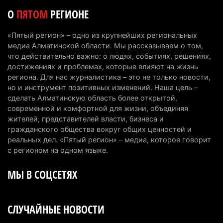
О
ПЯТОМ
РЕГИОНЕ
Проезд по БАКАД резко подорожал: в
Алматинской области начали действовать новые
«Пятый регион» – одно из крупнейших региональных
тарифы
медиа Алматинской области. Мы рассказываем о том,
6 августа 2026 г. 14:36
228
что действительно важно: о людях, событиях, решениях,
достижениях и проблемах, которые влияют на жизнь
Сильнейшие дзюдоисты мира приехали на
региона. Для нас журналистика – это не только новости,
но и инструмент позитивных изменений. Наша цель –
сборы в Алматинскую область
сделать Алматинскую область более открытой,
6 августа 2026 г. 12:12
187
современной и комфортной для жизни, объединяя
жителей, представителей власти, бизнеса и
Первый раз с ИИ в первый класс: казахстанских
гражданского общества вокруг общих ценностей и
первоклассников начнут учить искусственному
реальных дел. «Пятый регион» – медиа, которое говорит
интеллекту
с регионом на одном языке.
6 августа 2026 г. 10:47
187
МЫ В СОЦСЕТЯХ
Казахстанцы назвали доход, при котором не
считают себя бедными
СЛУЧАЙНЫЕ НОВОСТИ
6 августа 2026 г. 09:52
174