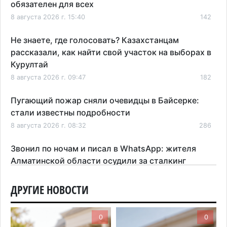
обязателен для всех
8 августа 2026 г. 15:40
142
Не знаете, где голосовать? Казахстанцам
рассказали, как найти свой участок на выборах в
Курултай
8 августа 2026 г. 09:47
182
Пугающий пожар сняли очевидцы в Байсерке:
стали известны подробности
8 августа 2026 г. 08:32
286
Звонил по ночам и писал в WhatsApp: жителя
Алматинской области осудили за сталкинг
8 августа 2026 г. 08:04
183
ДРУГИЕ НОВОСТИ
На фоне строительного бума в Алматинской
области приостановили лицензии 149 компаний
0
0
7 августа 2026 г. 16:57
169