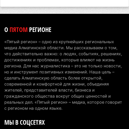
наркотики из-за того, что подсудимому не дали
последнее слово
6 августа 2026 г. 17:04
158
О
ПЯТОМ
РЕГИОНЕ
Проезд по БАКАД резко подорожал: в
Алматинской области начали действовать новые
«Пятый регион» – одно из крупнейших региональных
тарифы
медиа Алматинской области. Мы рассказываем о том,
6 августа 2026 г. 14:36
228
что действительно важно: о людях, событиях, решениях,
достижениях и проблемах, которые влияют на жизнь
Сильнейшие дзюдоисты мира приехали на
региона. Для нас журналистика – это не только новости,
но и инструмент позитивных изменений. Наша цель –
сборы в Алматинскую область
сделать Алматинскую область более открытой,
6 августа 2026 г. 12:12
187
современной и комфортной для жизни, объединяя
жителей, представителей власти, бизнеса и
Первый раз с ИИ в первый класс: казахстанских
гражданского общества вокруг общих ценностей и
первоклассников начнут учить искусственному
реальных дел. «Пятый регион» – медиа, которое говорит
интеллекту
с регионом на одном языке.
6 августа 2026 г. 10:47
186
МЫ В СОЦСЕТЯХ
Казахстанцы назвали доход, при котором не