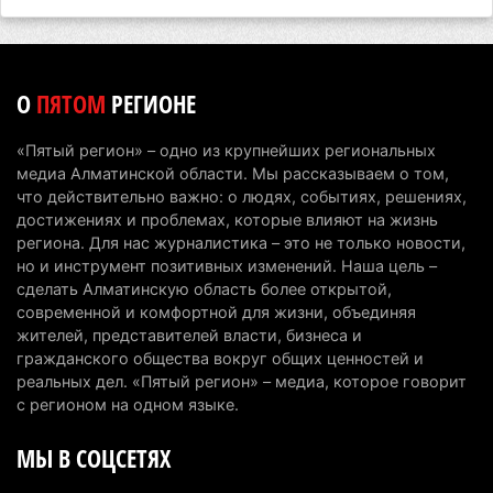
первоклассников начнут учить искусственному
интеллекту
6 августа 2026 г. 10:47
167
О
ПЯТОМ
РЕГИОНЕ
Казахстанцы назвали доход, при котором не
считают себя бедными
«Пятый регион» – одно из крупнейших региональных
6 августа 2026 г. 09:52
159
медиа Алматинской области. Мы рассказываем о том,
что действительно важно: о людях, событиях, решениях,
Пожар в Аксайском ущелье под Алматы
достижениях и проблемах, которые влияют на жизнь
полностью ликвидирован спустя три дня
региона. Для нас журналистика – это не только новости,
но и инструмент позитивных изменений. Наша цель –
6 августа 2026 г. 08:51
234
сделать Алматинскую область более открытой,
современной и комфортной для жизни, объединяя
Минэкологии опровергло фото тигра возле села
жителей, представителей власти, бизнеса и
в Алматинской области
гражданского общества вокруг общих ценностей и
5 августа 2026 г. 17:06
204
реальных дел. «Пятый регион» – медиа, которое говорит
с регионом на одном языке.
Казахстан стал лидером Центральной Азии в
МЫ В СОЦСЕТЯХ
мировом рейтинге благополучия
5 августа 2026 г. 13:55
262