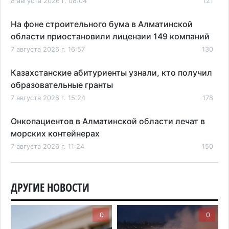
8 августа 2026 г. 08:04
121
На фоне строительного бума в Алматинской
области приостановили лицензии 149 компаний
7 августа 2026 г. 16:57
130
Казахстанские абитуриенты узнали, кто получил
образовательные гранты
7 августа 2026 г. 15:24
178
Онкопациентов в Алматинской области лечат в
морских контейнерах
7 августа 2026 г. 11:24
150
В Талгарском районе загорелись строительные
отходы: пожар охватил 300 квадратных метров
ДРУГИЕ НОВОСТИ
карьера
7 августа 2026 г. 09:52
184
0
0