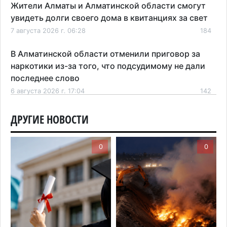
Жители Алматы и Алматинской области смогут
увидеть долги своего дома в квитанциях за свет
7 августа 2026 г. 06:28
184
В Алматинской области отменили приговор за
наркотики из-за того, что подсудимому не дали
последнее слово
6 августа 2026 г. 17:04
142
Проезд по БАКАД резко подорожал: в
ДРУГИЕ НОВОСТИ
Алматинской области начали действовать новые
тарифы
0
0
6 августа 2026 г. 14:36
192
Сильнейшие дзюдоисты мира приехали на
сборы в Алматинскую область
6 августа 2026 г. 12:12
152
Первый раз с ИИ в первый класс: казахстанских