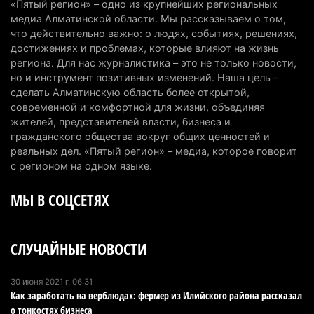
«Пятый регион» – одно из крупнейших региональных
медиа Алматинской области. Мы рассказываем о том,
Казахстан может начать выпуск экологичного
что действительно важно: о людях, событиях, решениях,
топлива для самолетов: пилотный проект
достижениях и проблемах, которые влияют на жизнь
запустят в Алатау
региона. Для нас журналистика – это не только новости,
но и инструмент позитивных изменений. Наша цель –
5 августа 2026 г. 12:32
191
сделать Алматинскую область более открытой,
современной и комфортной для жизни, объединяя
Туриста с тяжелыми травмами эвакуировали в
жителей, представителей власти, бизнеса и
горах Алматинской области после камнепада
гражданского общества вокруг общих ценностей и
5 августа 2026 г. 11:23
162
реальных дел. «Пятый регион» – медиа, которое говорит
с регионом на одном языке.
Хозяина собак, едва не загрызших ребенка в
МЫ В СОЦСЕТЯХ
Алматинской области, судят спустя год после
трагедии
5 августа 2026 г. 09:17
161
СЛУЧАЙНЫЕ НОВОСТИ
В Алматинской области запустят производство
катеров для Formula-1 H2O и откроют академию
30 июня 2021 г. 06:31
Как заработать на верблюдах: фермер из Илийского района рассказал
пилотов
о тонкостях бизнеса