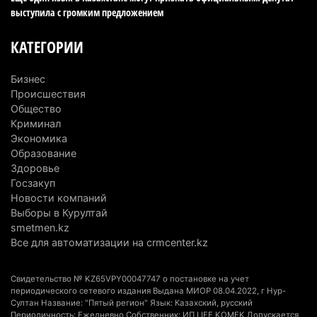
6 августа 2026 г. 09:52
175
выступила с громким предложением
Пожар в Аксайском ущелье под Алматы
КАТЕГОРИИ
полностью ликвидирован спустя три дня
6 августа 2026 г. 08:51
248
Бизнес
Происшествия
Минэкологии опровергло фото тигра возле села
Общество
в Алматинской области
Криминал
Экономика
5 августа 2026 г. 17:06
222
Образование
Здоровье
Казахстан стал лидером Центральной Азии в
Госзакуп
мировом рейтинге благополучия
Новости компаний
5 августа 2026 г. 13:55
291
Выборы в Курултай
smetmen.kz
Казахстан может начать выпуск экологичного
Все для автоматизации на crmcenter.kz
топлива для самолетов: пилотный проект
запустят в Алатау
Свидетельство № KZ65VPY00047747 о постановке на учет
периодического сетевого издания Выдана МИОР 08.04.2022, г Нур-
5 августа 2026 г. 12:32
224
Султан Название: "Пятый регион" Язык: Казахский, русский
Периодичность: Ежедневно Собственник: ИП LIFE KOMEK Допускается