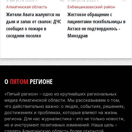
90
9 августа 2026 г.
42
9 августа 2026 г.
71
9
образовательные гранты
Алматинская область
Енбекшиказахский район
К
Жители Авата жалуются на
Жестокое обращение с
Н
7 августа 2026 г. 15:24
234
дым и запах от свалок: ДЧС
пациентами психбольницы в
К
Онкопациентов в Алматинской области лечат в
сообщил о пожаре в
Актасе не подтвердилось -
н
морских контейнерах
соседнем поселке
Минздрав
п
о
7 августа 2026 г. 11:24
183
В Талгарском районе загорелись строительные
отходы: пожар охватил 300 квадратных метров
карьера
7 августа 2026 г. 09:52
207
О
ПЯТОМ
РЕГИОНЕ
Жители Алматы и Алматинской области смогут
«Пятый регион» – одно из крупнейших региональных
увидеть долги своего дома в квитанциях за свет
медиа Алматинской области. Мы рассказываем о том,
7 августа 2026 г. 06:28
268
что действительно важно: о людях, событиях, решениях,
достижениях и проблемах, которые влияют на жизнь
В Алматинской области отменили приговор за
региона. Для нас журналистика – это не только новости,
но и инструмент позитивных изменений. Наша цель –
наркотики из-за того, что подсудимому не дали
сделать Алматинскую область более открытой,