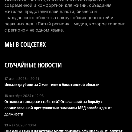
последнее слово
современной и комфортной для жизни, объединяя
6 августа 2026 г. 17:04
162
жителей, представителей власти, бизнеса и
гражданского общества вокруг общих ценностей и
Проезд по БАКАД резко подорожал: в
реальных дел. «Пятый регион» – медиа, которое говорит
Алматинской области начали действовать новые
с регионом на одном языке.
тарифы
МЫ В СОЦСЕТЯХ
6 августа 2026 г. 14:36
233
Сильнейшие дзюдоисты мира приехали на
СЛУЧАЙНЫЕ НОВОСТИ
сборы в Алматинскую область
6 августа 2026 г. 12:12
190
17 июня 2023 г. 20:21
Инвалида убили за 2 млн тенге в Алматинской области
Первый раз с ИИ в первый класс: казахстанских
первоклассников начнут учить искусственному
18 октября 2024 г. 12:03
интеллекту
Отголоски талгарских событий? Отвечавший за борьбу с
6 августа 2026 г. 10:47
190
организованной преступностью замглавы МВД освобожден от
должности
Казахстанцы назвали доход, при котором не
13 мая 2026 г. 16:14
считают себя бедными
Еще один язык в Казахстане могут признать официальным: депутат