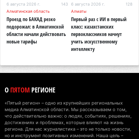
горах Алматинской области после камнепада
02
6 августа 2026 г.
143
6 августа 2026 г.
128
5
Алматинская область
Алматы
А
5 августа 2026 г. 11:23
152
Проезд по БАКАД резко
Первый раз с ИИ в первый
К
Хозяина собак, едва не загрызших ребенка в
подорожал: в Алматинской
класс: казахстанских
в
Алматинской области, судят спустя год после
области начали действовать
первоклассников начнут
т
трагедии
новые тарифы
учить искусственному
п
интеллекту
А
5 августа 2026 г. 09:17
141
В Алматинской области запустят производство
катеров для Formula-1 H2O и откроют академию
пилотов
5 августа 2026 г. 08:29
169
О
ПЯТОМ
РЕГИОНЕ
В Alatau City Authority назначили нового
«Пятый регион» – одно из крупнейших региональных
директора по коммуникациям
медиа Алматинской области. Мы рассказываем о том,
4 августа 2026 г. 20:22
89
что действительно важно: о людях, событиях, решениях,
достижениях и проблемах, которые влияют на жизнь
Партия «Әділет» предложила превратить
региона. Для нас журналистика – это не только новости,
но и инструмент позитивных изменений. Наша цель –
университеты в центры технологий и новых