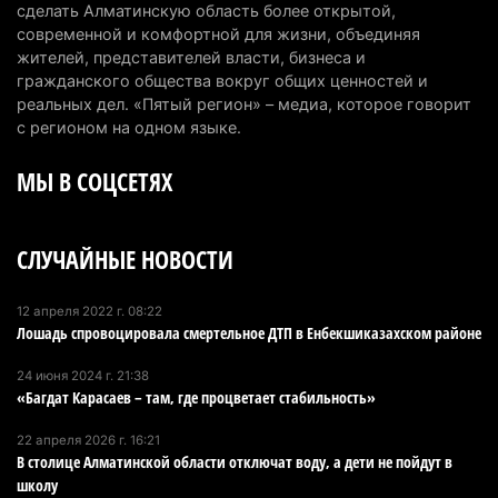
сделать Алматинскую область более открытой,
рабочих мест
современной и комфортной для жизни, объединяя
4 августа 2026 г. 15:11
155
жителей, представителей власти, бизнеса и
гражданского общества вокруг общих ценностей и
В Алматинской области назначили нового
реальных дел. «Пятый регион» – медиа, которое говорит
председателя административного суда
с регионом на одном языке.
4 августа 2026 г. 14:29
129
МЫ В СОЦСЕТЯХ
В Алматинской области второй день не могут
потушить пожар в Аксайском ущелье
СЛУЧАЙНЫЕ НОВОСТИ
4 августа 2026 г. 13:02
204
В Алматы приостановили лицензии 350
12 апреля 2022 г. 08:22
Лошадь спровоцировала смертельное ДТП в Енбекшиказахском районе
строительным компаниям
4 августа 2026 г. 12:06
230
24 июня 2024 г. 21:38
«Багдат Карасаев – там, где процветает стабильность»
В команде акима Алатау новое назначение: кто
возглавил аппарат города
22 апреля 2026 г. 16:21
В столице Алматинской области отключат воду, а дети не пойдут в
4 августа 2026 г. 11:40
147
школу