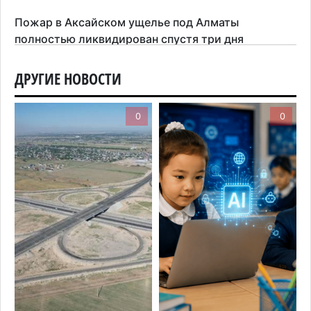
Пожар в Аксайском ущелье под Алматы
полностью ликвидирован спустя три дня
6 августа 2026 г. 08:51
176
ДРУГИЕ НОВОСТИ
Минэкологии опровергло фото тигра возле села
в Алматинской области
0
0
5 августа 2026 г. 17:06
180
Казахстан стал лидером Центральной Азии в
мировом рейтинге благополучия
5 августа 2026 г. 13:55
242
Казахстан может начать выпуск экологичного
топлива для самолетов: пилотный проект
запустят в Алатау
5 августа 2026 г. 12:32
180
Туриста с тяжелыми травмами эвакуировали в