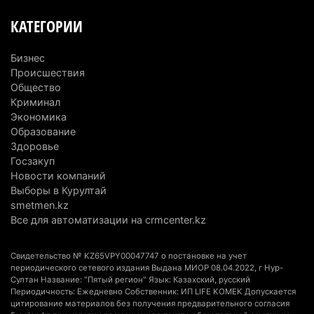
Выборы в Курултай: Алматинская область вошла
КАТЕГОРИИ
в число регионов с самым большим
количеством избирателей
Бизнес
4 августа 2026 г. 09:09
192
Происшествия
Общество
«От экспорта сырья - к сложным
Криминал
производствам»: партия «Әділет» представила в
Экономика
Актобе план диверсификации
Образование
Здоровье
3 августа 2026 г. 20:46
159
Госзакуп
Новости компаний
Солдат-срочник выпал из окна четвертого этажа
Выборы в Курултай
казармы в Конаеве
smetmen.kz
3 августа 2026 г. 18:08
180
Все для автоматизации на crmcenter.kz
Спустя 78 лет тигр вновь вернулся в дикую
Свидетельство № KZ65VPY00047747 о постановке на учет
природу Алматинской области
периодического сетевого издания Выдана МИОР 08.04.2022, г Нур-
Султан Название: "Пятый регион" Язык: Казахский, русский
3 августа 2026 г. 16:16
255
Периодичность: Ежедневно Собственник: ИП LIFE KOMEK Допускается
цитирование материалов без получения предварительного согласия
Кыргызстан обогнал Казахстан по темпам роста