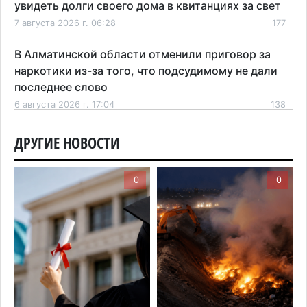
увидеть долги своего дома в квитанциях за свет
7 августа 2026 г. 06:28
177
В Алматинской области отменили приговор за
наркотики из-за того, что подсудимому не дали
последнее слово
6 августа 2026 г. 17:04
138
Проезд по БАКАД резко подорожал: в
ДРУГИЕ НОВОСТИ
Алматинской области начали действовать новые
тарифы
0
0
6 августа 2026 г. 14:36
191
Сильнейшие дзюдоисты мира приехали на
сборы в Алматинскую область
6 августа 2026 г. 12:12
149
Первый раз с ИИ в первый класс: казахстанских
первоклассников начнут учить искусственному