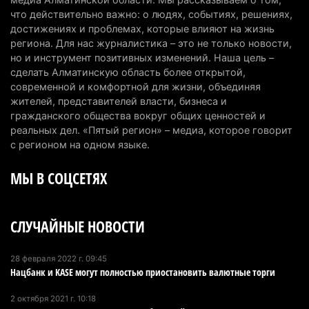
Казахстан может начать выпуск экологичного
что действительно важно: о людях, событиях, решениях,
топлива для самолетов: пилотный проект
достижениях и проблемах, которые влияют на жизнь
запустят в Алатау
региона. Для нас журналистика – это не только новости,
но и инструмент позитивных изменений. Наша цель –
5 августа 2026 г. 12:32
190
сделать Алматинскую область более открытой,
современной и комфортной для жизни, объединяя
Туриста с тяжелыми травмами эвакуировали в
жителей, представителей власти, бизнеса и
горах Алматинской области после камнепада
гражданского общества вокруг общих ценностей и
5 августа 2026 г. 11:23
162
реальных дел. «Пятый регион» – медиа, которое говорит
с регионом на одном языке.
Хозяина собак, едва не загрызших ребенка в
МЫ В СОЦСЕТЯХ
Алматинской области, судят спустя год после
трагедии
5 августа 2026 г. 09:17
155
СЛУЧАЙНЫЕ НОВОСТИ
В Алматинской области запустят производство
катеров для Formula-1 H2O и откроют академию
28 февраля 2022 г. 09:45
Нацбанк и KASE могут полностью приостановить валютные торги
пилотов
5 августа 2026 г. 08:29
179
2 октября 2021 г. 10:18