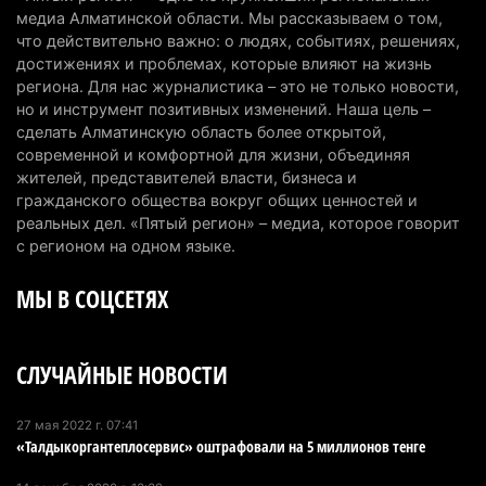
Казахстанские абитуриенты узнали, кто получил
медиа Алматинской области. Мы рассказываем о том,
образовательные гранты
что действительно важно: о людях, событиях, решениях,
достижениях и проблемах, которые влияют на жизнь
7 августа 2026 г. 15:24
262
региона. Для нас журналистика – это не только новости,
но и инструмент позитивных изменений. Наша цель –
Онкопациентов в Алматинской области лечат в
сделать Алматинскую область более открытой,
морских контейнерах
современной и комфортной для жизни, объединяя
7 августа 2026 г. 11:24
204
жителей, представителей власти, бизнеса и
гражданского общества вокруг общих ценностей и
В Талгарском районе загорелись строительные
реальных дел. «Пятый регион» – медиа, которое говорит
отходы: пожар охватил 300 квадратных метров
с регионом на одном языке.
карьера
МЫ В СОЦСЕТЯХ
7 августа 2026 г. 09:52
231
Жители Алматы и Алматинской области смогут
СЛУЧАЙНЫЕ НОВОСТИ
увидеть долги своего дома в квитанциях за свет
7 августа 2026 г. 06:28
278
27 мая 2022 г. 07:41
«Талдыкоргантеплосервис» оштрафовали на 5 миллионов тенге
В Алматинской области отменили приговор за
наркотики из-за того, что подсудимому не дали