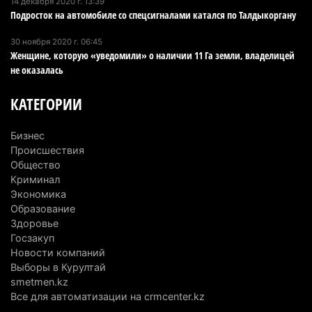
14 декабря 2020 г. 13:39
последнее слово
Подросток на автомобиле со спецсигналами катался по Талдыкоргану
6 августа 2026 г. 17:04
221
30 ноября 2020 г. 06:45
Женщине, которую «уведомили» о наличии 11 Га земли, владелицей
Проезд по БАКАД резко подорожал: в
не оказалась
Алматинской области начали действовать новые
тарифы
КАТЕГОРИИ
6 августа 2026 г. 14:36
247
Бизнес
Сильнейшие дзюдоисты мира приехали на
Происшествия
сборы в Алматинскую область
Общество
6 августа 2026 г. 12:12
197
Криминал
Экономика
Первый раз с ИИ в первый класс: казахстанских
Образование
Здоровье
первоклассников начнут учить искусственному
Госзакуп
интеллекту
Новости компаний
6 августа 2026 г. 10:47
195
Выборы в Курултай
smetmen.kz
Казахстанцы назвали доход, при котором не
Все для автоматизации на crmcenter.kz
считают себя бедными