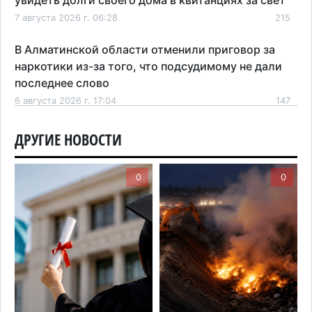
7 августа 2026 г. 06:28
215
В Алматинской области отменили приговор за
наркотики из-за того, что подсудимому не дали
последнее слово
6 августа 2026 г. 17:04
147
Проезд по БАКАД резко подорожал: в
ДРУГИЕ НОВОСТИ
Алматинской области начали действовать новые
тарифы
0
0
6 августа 2026 г. 14:36
200
Сильнейшие дзюдоисты мира приехали на
сборы в Алматинскую область
6 августа 2026 г. 12:12
165
Первый раз с ИИ в первый класс: казахстанских
первоклассников начнут учить искусственному