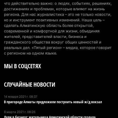
Казахстан может начать выпуск экологичного
что действительно важно: о людях, событиях, решениях,
топлива для самолетов: пилотный проект
достижениях и проблемах, которые влияют на жизнь
запустят в Алатау
региона. Для нас журналистика – это не только новости,
но и инструмент позитивных изменений. Наша цель –
5 августа 2026 г. 12:32
194
сделать Алматинскую область более открытой,
современной и комфортной для жизни, объединяя
Туриста с тяжелыми травмами эвакуировали в
жителей, представителей власти, бизнеса и
горах Алматинской области после камнепада
гражданского общества вокруг общих ценностей и
5 августа 2026 г. 11:23
165
реальных дел. «Пятый регион» – медиа, которое говорит
с регионом на одном языке.
Хозяина собак, едва не загрызших ребенка в
МЫ В СОЦСЕТЯХ
Алматинской области, судят спустя год после
трагедии
5 августа 2026 г. 09:17
162
СЛУЧАЙНЫЕ НОВОСТИ
В Алматинской области запустят производство
катеров для Formula-1 H2O и откроют академию
14 января 2021 г. 08:37
В пригороде Алматы предложили построить новый ж/д вокзал
пилотов
5 августа 2026 г. 08:29
184
8 марта 2021 г. 08:26
Леди в бизнесе: жительница Алматинской области создала