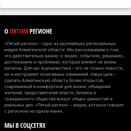
В Алматинской области запустят производство
катеров для Formula-1 H2O и откроют академию
пилотов
5 августа 2026 г. 08:29
169
О
ПЯТОМ
РЕГИОНЕ
В Alatau City Authority назначили нового
«Пятый регион» – одно из крупнейших региональных
директора по коммуникациям
медиа Алматинской области. Мы рассказываем о том,
4 августа 2026 г. 20:22
89
что действительно важно: о людях, событиях, решениях,
достижениях и проблемах, которые влияют на жизнь
Партия «Әділет» предложила превратить
региона. Для нас журналистика – это не только новости,
но и инструмент позитивных изменений. Наша цель –
университеты в центры технологий и новых
сделать Алматинскую область более открытой,
рабочих мест
современной и комфортной для жизни, объединяя
4 августа 2026 г. 15:11
155
жителей, представителей власти, бизнеса и
гражданского общества вокруг общих ценностей и
В Алматинской области назначили нового
реальных дел. «Пятый регион» – медиа, которое говорит
председателя административного суда
с регионом на одном языке.
4 августа 2026 г. 14:29
128
МЫ В СОЦСЕТЯХ
В Алматинской области второй день не могут