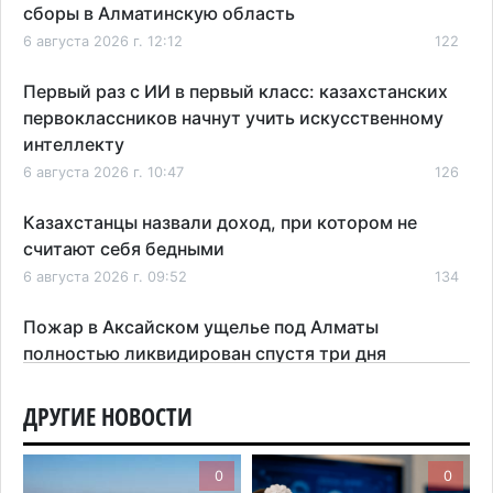
сборы в Алматинскую область
6 августа 2026 г. 12:12
122
Первый раз с ИИ в первый класс: казахстанских
первоклассников начнут учить искусственному
интеллекту
6 августа 2026 г. 10:47
126
Казахстанцы назвали доход, при котором не
считают себя бедными
6 августа 2026 г. 09:52
134
Пожар в Аксайском ущелье под Алматы
полностью ликвидирован спустя три дня
6 августа 2026 г. 08:51
169
ДРУГИЕ НОВОСТИ
Минэкологии опровергло фото тигра возле села
в Алматинской области
0
0
5 августа 2026 г. 17:06
180