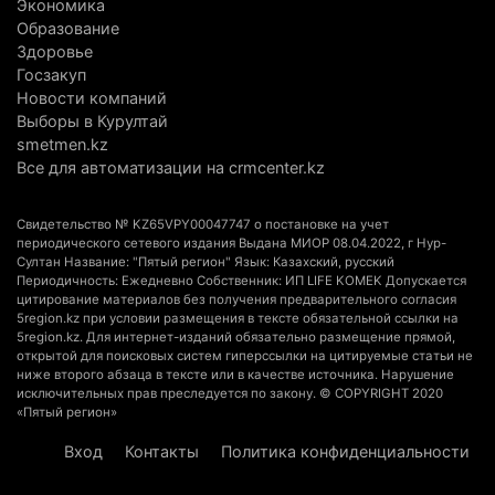
Актобе план диверсификации
Экономика
Образование
3 августа 2026 г. 20:46
158
Здоровье
Госзакуп
Солдат-срочник выпал из окна четвертого этажа
Новости компаний
казармы в Конаеве
Выборы в Курултай
3 августа 2026 г. 18:08
179
smetmen.kz
Все для автоматизации на crmcenter.kz
Спустя 78 лет тигр вновь вернулся в дикую
природу Алматинской области
Свидетельство № KZ65VPY00047747 о постановке на учет
3 августа 2026 г. 16:16
255
периодического сетевого издания Выдана МИОР 08.04.2022, г Нур-
Султан Название: "Пятый регион" Язык: Казахский, русский
Периодичность: Ежедневно Собственник: ИП LIFE KOMEK Допускается
Кыргызстан обогнал Казахстан по темпам роста
цитирование материалов без получения предварительного согласия
сельского хозяйства. Что это значит для
5region.kz при условии размещения в тексте обязательной ссылки на
5region.kz. Для интернет-изданий обязательно размещение прямой,
Алматинской области
открытой для поисковых систем гиперссылки на цитируемые статьи не
3 августа 2026 г. 15:43
156
ниже второго абзаца в тексте или в качестве источника. Нарушение
исключительных прав преследуется по закону. © COPYRIGHT 2020
«Пятый регион»
На выборах в Курултай можно будет
проголосовать «Против всех»
Вход
Контакты
Политика конфиденциальности
3 августа 2026 г. 13:51
312