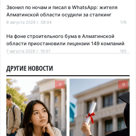
Звонил по ночам и писал в WhatsApp: жителя
Алматинской области осудили за сталкинг
8 августа 2026 г. 08:04
176
На фоне строительного бума в Алматинской
области приостановили лицензии 149 компаний
7 августа 2026 г. 16:57
165
Казахстанские абитуриенты узнали, кто получил
ДРУГИЕ НОВОСТИ
образовательные гранты
7 августа 2026 г. 15:24
221
0
0
Онкопациентов в Алматинской области лечат в
морских контейнерах
7 августа 2026 г. 11:24
176
В Талгарском районе загорелись строительные
отходы: пожар охватил 300 квадратных метров