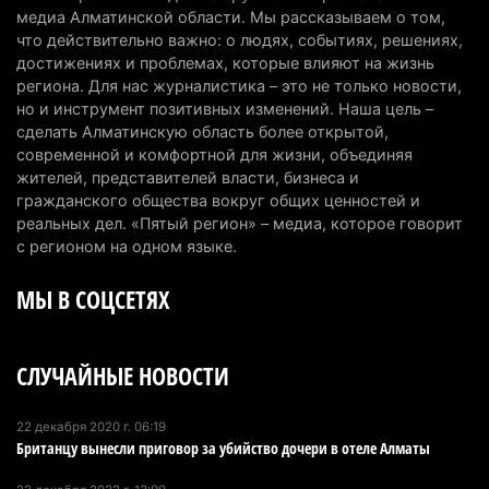
6 августа 2026 г. 12:12
182
медиа Алматинской области. Мы рассказываем о том,
что действительно важно: о людях, событиях, решениях,
Первый раз с ИИ в первый класс: казахстанских
достижениях и проблемах, которые влияют на жизнь
первоклассников начнут учить искусственному
региона. Для нас журналистика – это не только новости,
но и инструмент позитивных изменений. Наша цель –
интеллекту
сделать Алматинскую область более открытой,
6 августа 2026 г. 10:47
181
современной и комфортной для жизни, объединяя
жителей, представителей власти, бизнеса и
Казахстанцы назвали доход, при котором не
гражданского общества вокруг общих ценностей и
считают себя бедными
реальных дел. «Пятый регион» – медиа, которое говорит
6 августа 2026 г. 09:52
167
с регионом на одном языке.
МЫ В СОЦСЕТЯХ
Пожар в Аксайском ущелье под Алматы
полностью ликвидирован спустя три дня
6 августа 2026 г. 08:51
245
СЛУЧАЙНЫЕ НОВОСТИ
Минэкологии опровергло фото тигра возле села
в Алматинской области
22 декабря 2020 г. 06:19
Британцу вынесли приговор за убийство дочери в отеле Алматы
5 августа 2026 г. 17:06
218