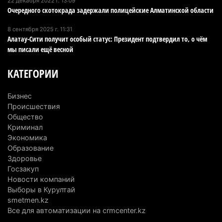
22 декабря 2022 г. 13:09
Казахстан стал лидером Центральной Азии в
Очередного скотокрада задержали полицейские Алматинской области
мировом рейтинге благополучия
8 сентября 2025 г. 11:31
5 августа 2026 г. 13:55
284
Алатау-Сити получит особый статус: Президент подтвердил то, о чём
мы писали ещё весной
Казахстан может начать выпуск экологичного
топлива для самолетов: пилотный проект
КАТЕГОРИИ
запустят в Алатау
5 августа 2026 г. 12:32
220
Бизнес
Происшествия
Туриста с тяжелыми травмами эвакуировали в
Общество
горах Алматинской области после камнепада
Криминал
5 августа 2026 г. 11:23
185
Экономика
Образование
Хозяина собак, едва не загрызших ребенка в
Здоровье
Госзакуп
Алматинской области, судят спустя год после
Новости компаний
трагедии
Выборы в Курултай
5 августа 2026 г. 09:17
179
smetmen.kz
Все для автоматизации на crmcenter.kz
В Алматинской области запустят производство