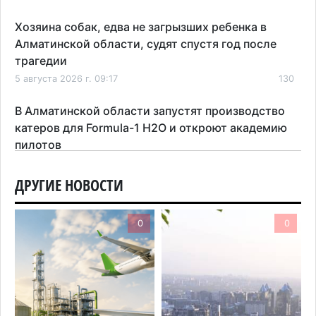
Хозяина собак, едва не загрызших ребенка в
Алматинской области, судят спустя год после
трагедии
5 августа 2026 г. 09:17
130
В Алматинской области запустят производство
катеров для Formula-1 H2O и откроют академию
пилотов
5 августа 2026 г. 08:29
147
ДРУГИЕ НОВОСТИ
В Alatau City Authority назначили нового
директора по коммуникациям
0
0
4 августа 2026 г. 20:22
80
Партия «Әділет» предложила превратить
университеты в центры технологий и новых
рабочих мест
4 августа 2026 г. 15:11
147