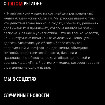
О
ПЯТОМ
РЕГИОНЕ
количеством избирателей
4 августа 2026 г. 09:09
184
«Пятый регион» – одно из крупнейших региональных
медиа Алматинской области. Мы рассказываем о том,
«От экспорта сырья - к сложным
что действительно важно: о людях, событиях, решениях,
производствам»: партия «Әділет» представила в
достижениях и проблемах, которые влияют на жизнь
Актобе план диверсификации
региона. Для нас журналистика – это не только новости,
но и инструмент позитивных изменений. Наша цель –
3 августа 2026 г. 20:46
150
сделать Алматинскую область более открытой,
современной и комфортной для жизни, объединяя
Солдат-срочник выпал из окна четвертого этажа
жителей, представителей власти, бизнеса и
казармы в Конаеве
гражданского общества вокруг общих ценностей и
3 августа 2026 г. 18:08
166
реальных дел. «Пятый регион» – медиа, которое говорит
с регионом на одном языке.
Спустя 78 лет тигр вновь вернулся в дикую
МЫ В СОЦСЕТЯХ
природу Алматинской области
3 августа 2026 г. 16:16
234
СЛУЧАЙНЫЕ НОВОСТИ
Кыргызстан обогнал Казахстан по темпам роста
сельского хозяйства. Что это значит для