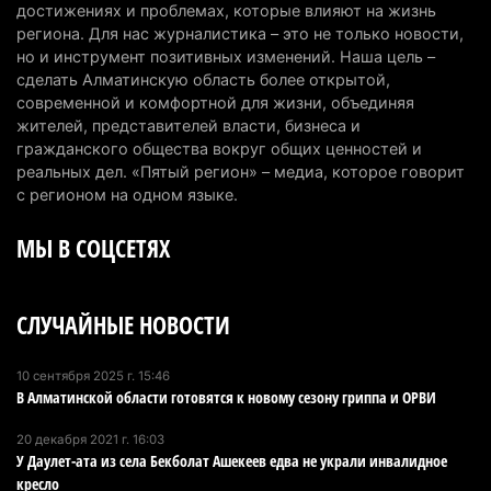
Казахстанцы назвали доход, при котором не
достижениях и проблемах, которые влияют на жизнь
считают себя бедными
региона. Для нас журналистика – это не только новости,
но и инструмент позитивных изменений. Наша цель –
6 августа 2026 г. 09:52
161
сделать Алматинскую область более открытой,
современной и комфортной для жизни, объединяя
Пожар в Аксайском ущелье под Алматы
жителей, представителей власти, бизнеса и
полностью ликвидирован спустя три дня
гражданского общества вокруг общих ценностей и
6 августа 2026 г. 08:51
236
реальных дел. «Пятый регион» – медиа, которое говорит
с регионом на одном языке.
Минэкологии опровергло фото тигра возле села
МЫ В СОЦСЕТЯХ
в Алматинской области
5 августа 2026 г. 17:06
208
СЛУЧАЙНЫЕ НОВОСТИ
Казахстан стал лидером Центральной Азии в
мировом рейтинге благополучия
5 августа 2026 г. 13:55
273
10 сентября 2025 г. 15:46
В Алматинской области готовятся к новому сезону гриппа и ОРВИ
Казахстан может начать выпуск экологичного
20 декабря 2021 г. 16:03
топлива для самолетов: пилотный проект
У Даулет-ата из села Бекболат Ашекеев едва не украли инвалидное
запустят в Алатау
кресло