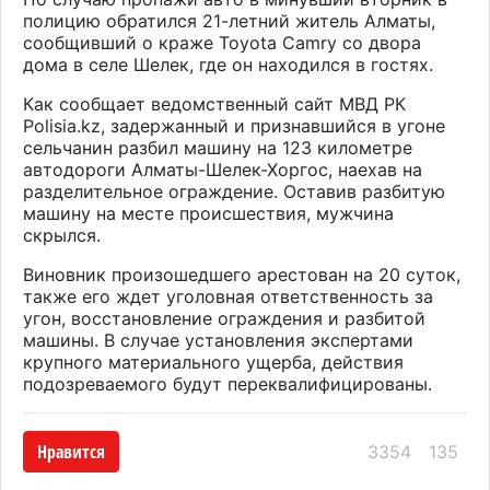
полицию обратился 21-летний житель Алматы,
сообщивший о краже
Toyota Camry со двора
дома в селе Шелек, где он находился в гостях
.
Как сообщает ведомственный сайт МВД РК
Polisia
.
kz
, задержанный и признавшийся в угоне
сельчанин разбил машину на
123 километре
автодороги Алматы-Шелек-Хоргос, нае
хав
на
разделительное ограждение.
О
ставив разбитую
машину на месте происшествия,
мужчина
скрылся
.
Виновник произошедшего арестован на 20 суток,
также его ждет
уголовн
ая
ответственность за
угон, восстановление ограждени
я
и разбитой
машины. В случае установления экспертами
крупного материального ущерба, действия
подозреваемого будут переквалифицированы
.
Нравится
3354
135