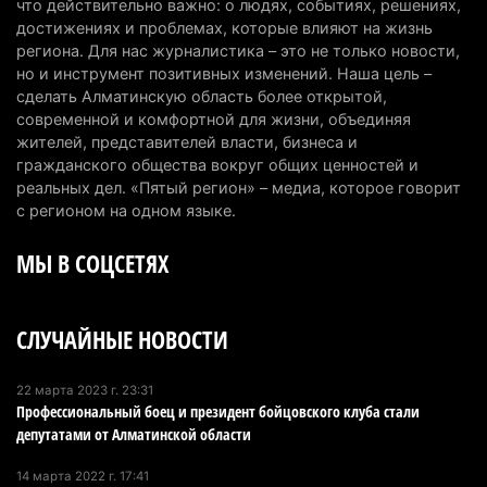
что действительно важно: о людях, событиях, решениях,
Казахстанцы назвали доход, при котором не
достижениях и проблемах, которые влияют на жизнь
считают себя бедными
региона. Для нас журналистика – это не только новости,
но и инструмент позитивных изменений. Наша цель –
6 августа 2026 г. 09:52
164
сделать Алматинскую область более открытой,
современной и комфортной для жизни, объединяя
Пожар в Аксайском ущелье под Алматы
жителей, представителей власти, бизнеса и
полностью ликвидирован спустя три дня
гражданского общества вокруг общих ценностей и
6 августа 2026 г. 08:51
238
реальных дел. «Пятый регион» – медиа, которое говорит
с регионом на одном языке.
Минэкологии опровергло фото тигра возле села
МЫ В СОЦСЕТЯХ
в Алматинской области
5 августа 2026 г. 17:06
211
СЛУЧАЙНЫЕ НОВОСТИ
Казахстан стал лидером Центральной Азии в
мировом рейтинге благополучия
5 августа 2026 г. 13:55
277
22 марта 2023 г. 23:31
Профессиональный боец и президент бойцовского клуба стали
депутатами от Алматинской области
Казахстан может начать выпуск экологичного
топлива для самолетов: пилотный проект
14 марта 2022 г. 17:41