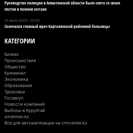
запустят в Алатау
Руководство полиции в Алматинской области было снято со своих
постов в полном составе
5 августа 2026 г. 12:32
212
31 июля 2020 г. 05:52
Туриста с тяжелыми травмами эвакуировали в
Скончался главный врач Каргалинской районной больницы
горах Алматинской области после камнепада
5 августа 2026 г. 11:23
183
КАТЕГОРИИ
Хозяина собак, едва не загрызших ребенка в
Бизнес
Алматинской области, судят спустя год после
Происшествия
трагедии
Общество
5 августа 2026 г. 09:17
174
Криминал
Экономика
В Алматинской области запустят производство
Образование
Здоровье
катеров для Formula-1 H2O и откроют академию
Госзакуп
пилотов
Новости компаний
5 августа 2026 г. 08:29
202
Выборы в Курултай
smetmen.kz
В Alatau City Authority назначили нового
Все для автоматизации на crmcenter.kz
директора по коммуникациям