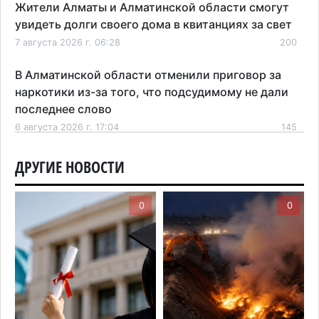
Жители Алматы и Алматинской области смогут
увидеть долги своего дома в квитанциях за свет
7 августа 2026 г. 06:28
200
В Алматинской области отменили приговор за
наркотики из-за того, что подсудимому не дали
последнее слово
6 августа 2026 г. 17:04
145
Проезд по БАКАД резко подорожал: в
ДРУГИЕ НОВОСТИ
Алматинской области начали действовать новые
тарифы
0
0
6 августа 2026 г. 14:36
195
Сильнейшие дзюдоисты мира приехали на
сборы в Алматинскую область
6 августа 2026 г. 12:12
155
Первый раз с ИИ в первый класс: казахстанских