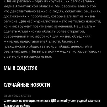
«Пятый регион» – одно из крупнейших региональных
медиа Алматинской области. Мы рассказываем о том,
Казахстан может начать выпуск экологичного
что действительно важно: о людях, событиях, решениях,
топлива для самолетов: пилотный проект
достижениях и проблемах, которые влияют на жизнь
запустят в Алатау
региона. Для нас журналистика – это не только новости,
но и инструмент позитивных изменений. Наша цель –
5 августа 2026 г. 12:32
191
сделать Алматинскую область более открытой,
современной и комфортной для жизни, объединяя
Туриста с тяжелыми травмами эвакуировали в
жителей, представителей власти, бизнеса и
горах Алматинской области после камнепада
гражданского общества вокруг общих ценностей и
5 августа 2026 г. 11:23
162
реальных дел. «Пятый регион» – медиа, которое говорит
с регионом на одном языке.
Хозяина собак, едва не загрызших ребенка в
МЫ В СОЦСЕТЯХ
Алматинской области, судят спустя год после
трагедии
5 августа 2026 г. 09:17
161
СЛУЧАЙНЫЕ НОВОСТИ
В Алматинской области запустят производство
катеров для Formula-1 H2O и откроют академию
28 мая 2022 г. 07:34
Школьник на мотоцикле попал в ДТП и погиб у стен родной школы в
пилотов
Талгарском районе
5 августа 2026 г. 08:29
181