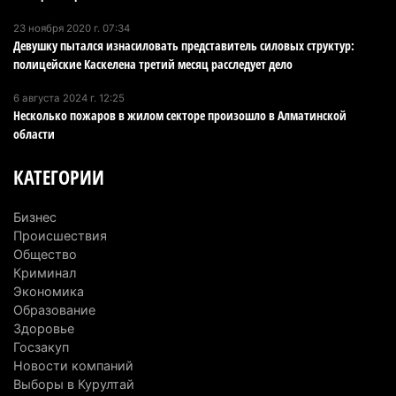
23 ноября 2020 г. 07:34
В Alatau City Authority назначили нового
Девушку пытался изнасиловать представитель силовых структур:
директора по коммуникациям
полицейские Каскелена третий месяц расследует дело
4 августа 2026 г. 20:22
98
6 августа 2024 г. 12:25
Несколько пожаров в жилом секторе произошло в Алматинской
Партия «Әділет» предложила превратить
области
университеты в центры технологий и новых
рабочих мест
КАТЕГОРИИ
4 августа 2026 г. 15:11
168
Бизнес
В Алматинской области назначили нового
Происшествия
председателя административного суда
Общество
Криминал
4 августа 2026 г. 14:29
151
Экономика
Образование
В Алматинской области второй день не могут
Здоровье
потушить пожар в Аксайском ущелье
Госзакуп
4 августа 2026 г. 13:02
222
Новости компаний
Выборы в Курултай