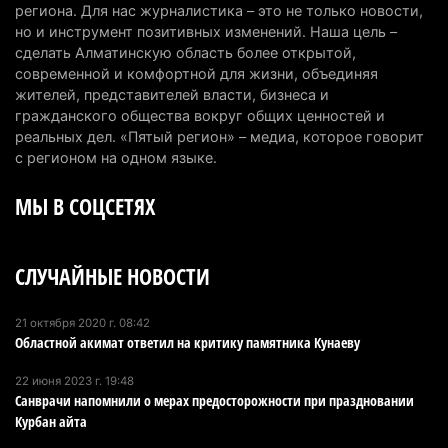
запустят в Алатау
региона. Для нас журналистика – это не только новости,
но и инструмент позитивных изменений. Наша цель –
5 августа 2026 г. 12:32
194
сделать Алматинскую область более открытой,
современной и комфортной для жизни, объединяя
Туриста с тяжелыми травмами эвакуировали в
жителей, представителей власти, бизнеса и
горах Алматинской области после камнепада
гражданского общества вокруг общих ценностей и
5 августа 2026 г. 11:23
165
реальных дел. «Пятый регион» – медиа, которое говорит
с регионом на одном языке.
Хозяина собак, едва не загрызших ребенка в
МЫ В СОЦСЕТЯХ
Алматинской области, судят спустя год после
трагедии
5 августа 2026 г. 09:17
162
СЛУЧАЙНЫЕ НОВОСТИ
В Алматинской области запустят производство
катеров для Formula-1 H2O и откроют академию
21 октября 2020 г. 08:42
Областной акимат ответил на критику памятника Кунаеву
пилотов
5 августа 2026 г. 08:29
184
22 июня 2023 г. 19:48
Санврачи напомнили о мерах предосторожности при праздновании
В Alatau City Authority назначили нового
Курбан айта
директора по коммуникациям