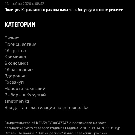
23 ноября 2020 г. 05:42
4 августа 2026 г. 20:22
103
Полиция Карасайского района начала работу в усиленном режиме
Партия «Әділет» предложила превратить
КАТЕГОРИИ
университеты в центры технологий и новых
рабочих мест
Бизнес
4 августа 2026 г. 15:11
171
Происшествия
Общество
В Алматинской области назначили нового
Криминал
председателя административного суда
Экономика
Образование
4 августа 2026 г. 14:29
153
Здоровье
Госзакуп
В Алматинской области второй день не могут
Новости компаний
потушить пожар в Аксайском ущелье
Выборы в Курултай
4 августа 2026 г. 13:02
224
smetmen.kz
Все для автоматизации на crmcenter.kz
В Алматы приостановили лицензии 350
строительным компаниям
Свидетельство № KZ65VPY00047747 о постановке на учет
4 августа 2026 г. 12:06
253
периодического сетевого издания Выдана МИОР 08.04.2022, г Нур-
Султан Название: "Пятый регион" Язык: Казахский, русский