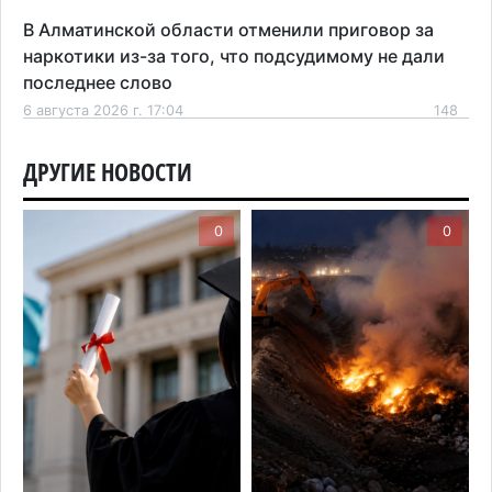
В Алматинской области отменили приговор за
наркотики из-за того, что подсудимому не дали
последнее слово
6 августа 2026 г. 17:04
148
Проезд по БАКАД резко подорожал: в
ДРУГИЕ НОВОСТИ
Алматинской области начали действовать новые
тарифы
0
0
6 августа 2026 г. 14:36
200
Сильнейшие дзюдоисты мира приехали на
сборы в Алматинскую область
6 августа 2026 г. 12:12
165
Первый раз с ИИ в первый класс: казахстанских
первоклассников начнут учить искусственному
интеллекту
6 августа 2026 г. 10:47
160