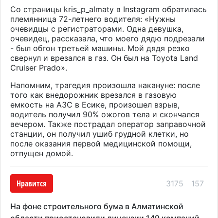
Со страницы
kris_p_almaty
в
Instagram
обратилась
племянница 72-летнего водителя: «
Нужны
очевидцы с регистраторами. Одна девушка,
очевидец, рассказала, что моего дядю подрезали
- был обгон третьей машины. Мой дядя резко
свернул и врезался в газ. Он был на Toyota Land
Cruiser Prado
».
Напомним, трагедия произошла накануне: после
того как внедорожник врезался в газовую
емкость на АЗС в Есике, произошел взрыв,
водитель получил 90% ожогов тела и скончался
вечером. Также пострадал
оператор заправочной
станции, он получи
л
ушиб грудной клетки,
но
после оказания первой медицинской помощи,
отпущен домой.
Нравится
3175
157
На фоне строительного бума в Алматинской
области приостановили лицензии 149 компаний